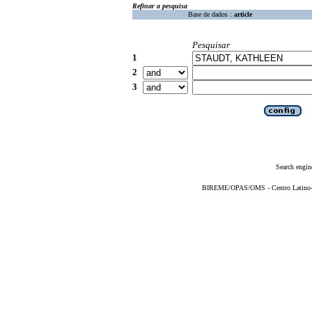
Refinar a pesquisa
Base de dados :
article
Pesquisar
1
2
3
Search engin
BIREME/OPAS/OMS - Centro Latino-Am