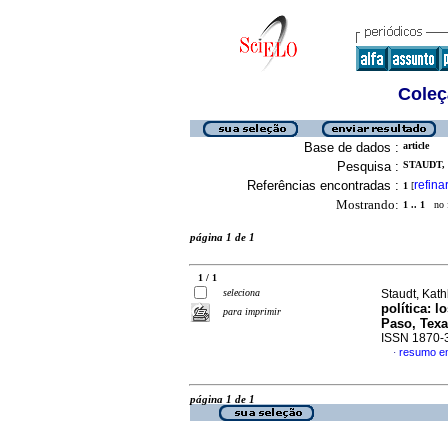
Coleç
Base de dados :
article
Pesquisa :
STAUDT,
Referências encontradas :
refina
1
[
Mostrando:
1 .. 1
no f
página 1 de 1
1 / 1
seleciona
Staudt, Kath
política: 
para imprimir
Paso, Tex
ISSN 1870-
resumo e
·
página 1 de 1