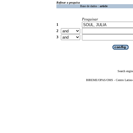
Refinar a pesquisa
Base de dados :
article
Pesquisar
1
2
3
Search engin
BIREME/OPAS/OMS - Centro Latino-Am