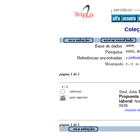
Coleç
Base de dados :
article
Pesquisa :
SOUL, JU
Referências encontradas :
refina
1
[
Mostrando:
1 .. 1
no f
página 1 de 1
1 / 1
seleciona
Soul, Julia.
Propuesta 
para imprimir
laboral
.
Nue
0636
resumo e
·
página 1 de 1