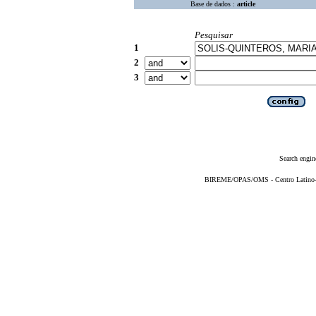
Base de dados :
article
Pesquisar
1
2
3
Search engin
BIREME/OPAS/OMS - Centro Latino-Am