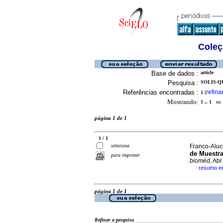
Coleç
Base de dados :
article
Pesquisa :
SOLIS-Q
Referências encontradas :
refina
1
[
Mostrando:
1 .. 1
no f
página 1 de 1
1 / 1
seleciona
Franco-Aluca
de Muestra
para imprimir
bioméd
, Ab
resumo e
·
página 1 de 1
Refinar a pesquisa