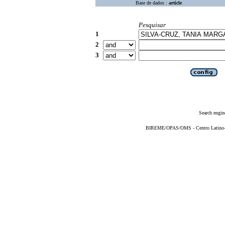
Base de dados :
article
Pesquisar
1
2
3
Search engin
BIREME/OPAS/OMS - Centro Latino-Am