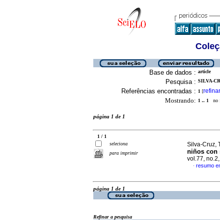
Coleç
Base de dados :
article
Pesquisa :
SILVA-CR
Referências encontradas :
refina
1
[
Mostrando:
1 .. 1
no f
página 1 de 1
1 / 1
seleciona
Silva-Cruz, 
niños con 
para imprimir
vol.77, no.
resumo e
·
página 1 de 1
Refinar a pesquisa