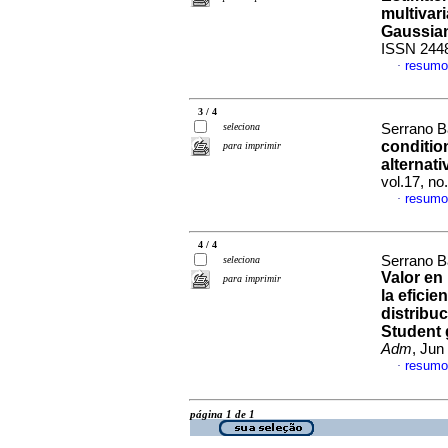
multivari
Gaussia
ISSN 244
resumo
·
3 / 4
seleciona
Serrano B
conditio
para imprimir
alternati
vol.17, n
resumo
·
4 / 4
Serrano B
seleciona
Valor en 
para imprimir
la eficie
distribuc
Student 
Adm
, Jun
resumo
·
página 1 de 1