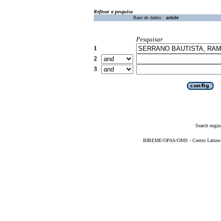
Refinar a pesquisa
Base de dados :
article
Pesquisar
1
2
3
Search engin
BIREME/OPAS/OMS - Centro Latino-Am