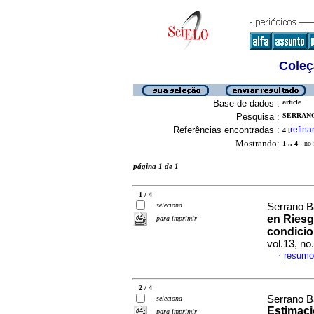
Coleç
Base de dados :
article
Pesquisa :
SERRANO
Referências encontradas :
refina
4
[
Mostrando:
1 .. 4
no f
página 1 de 1
1 / 4
seleciona
Serrano B
en Riesg
para imprimir
condicio
vol.13, no
resumo
·
2 / 4
Serrano B
seleciona
Estimaci
para imprimir