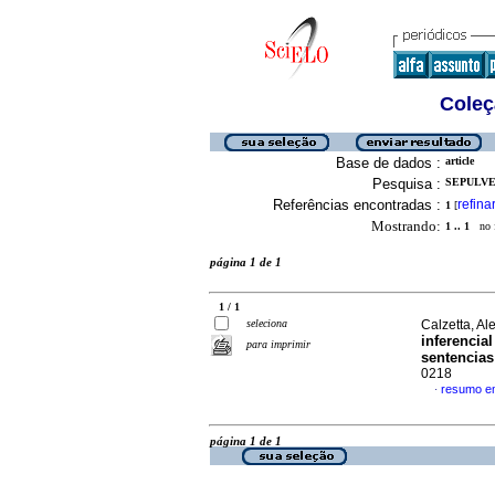
Coleç
Base de dados :
article
Pesquisa :
SEPULVE
Referências encontradas :
refina
1
[
Mostrando:
1 .. 1
no f
página 1 de 1
1 / 1
seleciona
Calzetta, Al
inferencia
para imprimir
sentencias
0218
resumo e
·
página 1 de 1