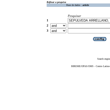
Refinar a pesquisa
Base de dados :
article
Pesquisar
1
2
3
Search engin
BIREME/OPAS/OMS - Centro Latino-Am