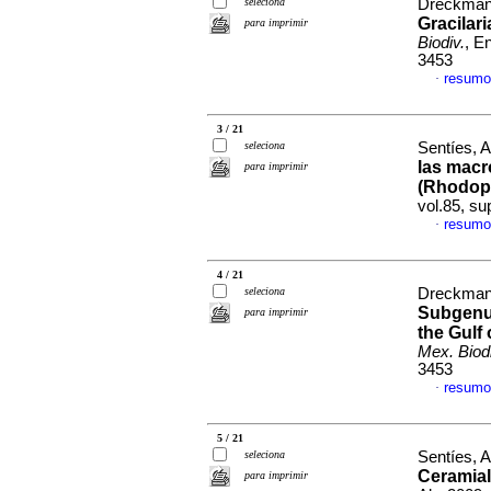
seleciona
Dreckmann
Gracilar
para imprimir
Biodiv.
, E
3453
resumo
·
3 / 21
seleciona
Sentíes, 
las macr
para imprimir
(Rhodop
vol.85, s
resumo
·
4 / 21
seleciona
Dreckmann
Subgen
para imprimir
the Gulf
Mex. Biodi
3453
resumo
·
5 / 21
seleciona
Sentíes, A
Ceramial
para imprimir