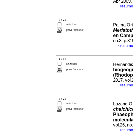
Abr 2009, 
resumo
·
6 / 21
seleciona
Palma Orti
Meristot
para imprimir
en Camp
no.3, p.3
resumo
·
7 / 21
seleciona
Hernández
biogeogr
para imprimir
(Rhodoph
2017, vol
resumo
·
8 / 21
seleciona
Lozano-Or
chalchi
para imprimir
Phaeophy
molecula
vol.26, n
resumo
·