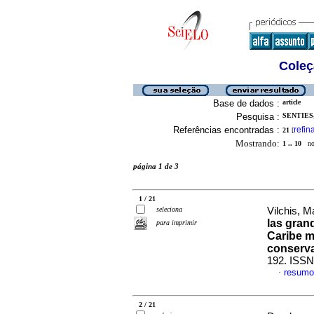
Coleç
Base de dados :
article
Pesquisa :
SENTIES,
Referências encontradas :
refin
21
[
Mostrando:
1 .. 10
no 
página 1 de 3
1 / 21
seleciona
Vilchis, M
las gran
para imprimir
Caribe m
conserv
192. ISSN
resumo
·
2 / 21