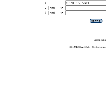
1
2
3
Search engin
BIREME/OPAS/OMS - Centro Latino-Am