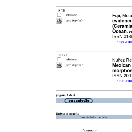
9 / 21
seleciona
Fujii, Mutu
evidence
para imprimir
(Ceramia
Ocean
.
H
ISSN 018
resumo
·
10 / 21
seleciona
Núñez Res
Mexican 
para imprimir
morphos
ISSN 200
resumo
·
página 1 de 3
Refinar a pesquisa
Base de dados :
article
Pesquisar