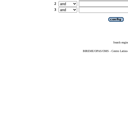
2
3
Search engin
BIREME/OPAS/OMS - Centro Latino-Am