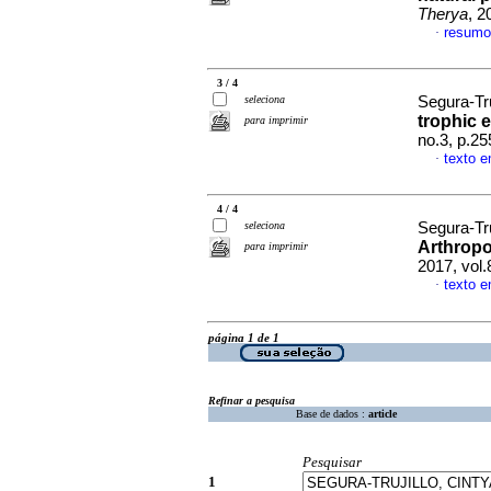
Therya
, 2
resumo
·
3 / 4
seleciona
Segura-Tru
trophic 
para imprimir
no.3, p.2
texto e
·
4 / 4
seleciona
Segura-Tru
Arthropo
para imprimir
2017, vol.
texto e
·
página 1 de 1
Refinar a pesquisa
Base de dados :
article
Pesquisar
1