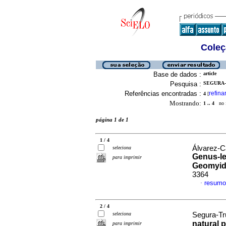
Coleç
Base de dados :
article
Pesquisa :
SEGURA-T
Referências encontradas :
refina
4
[
Mostrando:
1 .. 4
no f
página 1 de 1
1 / 4
Álvarez-Ca
seleciona
Genus-le
para imprimir
Geomyid
3364
resumo
·
2 / 4
seleciona
Segura-Truj
natural 
para imprimir