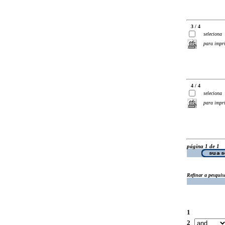
3 / 4
seleciona
para impr
4 / 4
seleciona
para impr
página 1 de 1
Refinar a pesquis
1
2