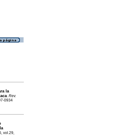
ra la
xaca
.
Rev.
007-0934
e
la
6, vol.29,