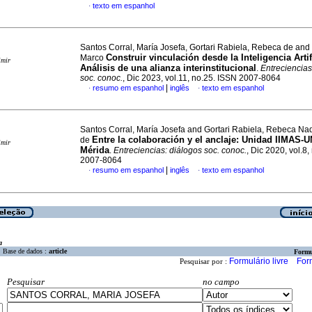
texto em espanhol
·
Santos Corral, María Josefa, Gortari Rabiela, Rebeca de and
Construir vinculación desde la Inteligencia Artif
Marco
imir
Análisis de una alianza interinstitucional
.
Entreciencias
soc. conoc.
, Dic 2023, vol.11, no.25. ISSN 2007-8064
|
resumo em espanhol
inglês
texto em espanhol
·
·
Santos Corral, María Josefa and Gortari Rabiela, Rebeca N
Entre la colaboración y el anclaje: Unidad IIMAS-
de
imir
Mérida
.
Entreciencias: diálogos soc. conoc.
, Dic 2020, vol.8
2007-8064
|
resumo em espanhol
inglês
texto em espanhol
·
·
a
Base de dados :
article
Formu
Formulário livre
For
Pesquisar por :
Pesquisar
no campo