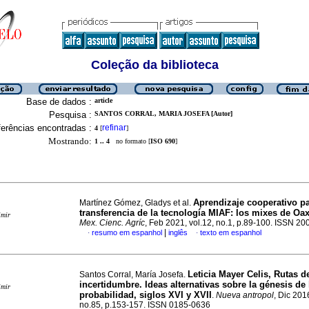
Coleção da biblioteca
Base de dados :
article
Pesquisa :
SANTOS CORRAL, MARIA JOSEFA [Autor]
erências encontradas :
refinar
4
[
]
Mostrando:
1 .. 4
no formato [
ISO 690
]
Aprendizaje cooperativo pa
Martínez Gómez, Gladys et al.
transferencia de la tecnología MIAF: los mixes de Oa
imir
Mex. Cienc. Agríc
, Feb 2021, vol.12, no.1, p.89-100. ISSN 2
|
resumo em espanhol
inglês
texto em espanhol
·
·
Leticia Mayer Celis, Rutas d
Santos Corral, María Josefa.
incertidumbre. Ideas alternativas sobre la génesis de 
imir
probabilidad, siglos XVI y XVII
.
Nueva antropol
, Dic 201
no.85, p.153-157. ISSN 0185-0636