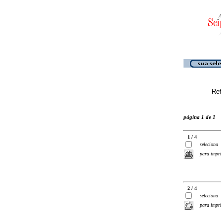
Ref
página 1 de 1
1 / 4
seleciona
para impr
2 / 4
seleciona
para impr