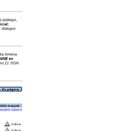
 Lopátegui,
icial:
: diálogos
adia Ximena
UNAM en
, no.22. ISSN
lário avançado
mulário básico