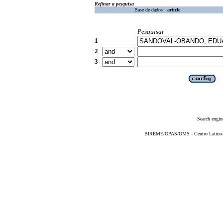
Refinar a pesquisa
Base de dados :
article
Pesquisar
1
2
3
Search engin
BIREME/OPAS/OMS - Centro Latino-Am