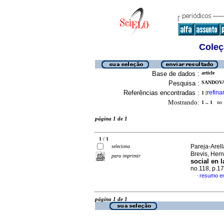
Coleç
Base de dados :
article
Pesquisa :
SANDOVA
Referências encontradas :
refina
1
[
Mostrando:
1 .. 1
no f
página 1 de 1
1 / 1
Pareja-Arel
seleciona
Brevis, Her
para imprimir
social en l
no.118, p.1
resumo e
·
página 1 de 1