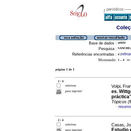
Coleç
Base de dados :
article
Pesquisa :
SANCHEZ,
Referências encontradas :
refina
4
[
Mostrando:
1 .. 4
no f
página 1 de 1
1 / 4
seleciona
Volpi, Fra
es. Witt
para imprimir
práctica”
Tópicos (
resumo
·
2 / 4
Casas, Jo
seleciona
Estudio e
para imprimir