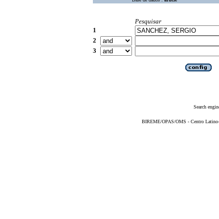
Pesquisar
1
2
3
Search engin
BIREME/OPAS/OMS - Centro Latino-Am