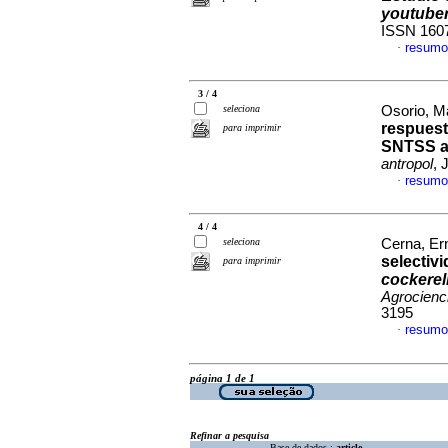
youtube
ISSN 160
resumo
·
3 / 4
seleciona
Osorio, M
respuest
para imprimir
SNTSS an
antropol
, 
resumo
·
4 / 4
seleciona
Cerna, Ern
selectiv
para imprimir
cockerel
Agrocienc
3195
resumo
·
página 1 de 1
Refinar a pesquisa
Base de dados :
article