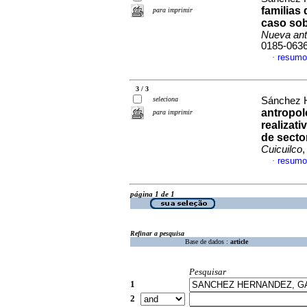
familias
para imprimir
caso sob
Nueva ant
0185-063
resumo
·
3 / 3
seleciona
Sánchez H
antropol
para imprimir
realizati
de secto
Cuicuilco
,
resumo
·
página 1 de 1
Refinar a pesquisa
Base de dados :
article
Pesquisar
1
2