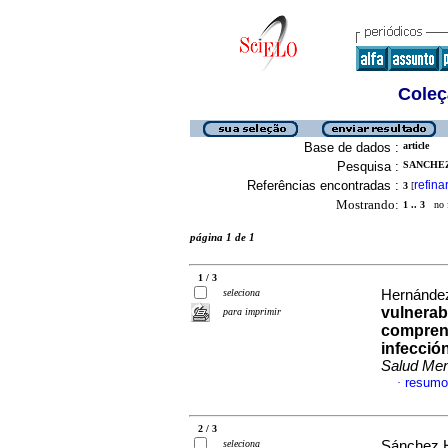
Coleç
Base de dados :
article
Pesquisa :
SANCHEZ
Referências encontradas :
refina
3
[
Mostrando:
1 .. 3
no f
página 1 de 1
1 / 3
seleciona
Hernández
vulnerab
para imprimir
comprend
infecció
Salud Men
resumo
·
2 / 3
seleciona
Sánchez H