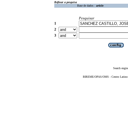
Refinar a pesquisa
Base de dados :
article
Pesquisar
1
2
3
Search engin
BIREME/OPAS/OMS - Centro Latino-Am