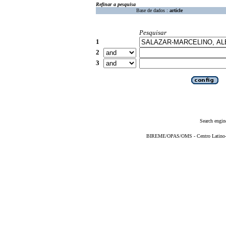
Refinar a pesquisa
Base de dados :
article
Pesquisar
1
2
3
Search engin
BIREME/OPAS/OMS - Centro Latino-Am