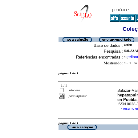
Coleç
Base de dados :
article
Pesquisa :
SALAZAR
Referências encontradas :
refina
1
[
Mostrando:
1 .. 1
no f
página 1 de 1
1 / 1
seleciona
Salazar-Marc
hepatopul
para imprimir
en Puebla
ISSN 0028-
resumo e
·
página 1 de 1