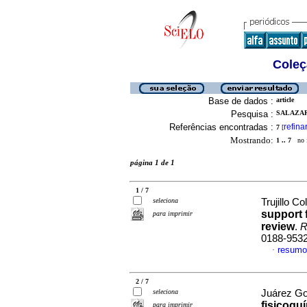
Coleç
Base de dados :
article
Pesquisa :
SALAZAR,
Referências encontradas :
refina
7
[
Mostrando:
1 .. 7
no f
página 1 de 1
1 / 7
seleciona
Trujillo Co
support 
para imprimir
review
.
R
0188-953
resumo
·
2 / 7
seleciona
Juárez Gon
fisicoqu
para imprimir