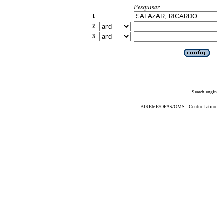
Pesquisar
1
2
3
Search engin
BIREME/OPAS/OMS - Centro Latino-Am