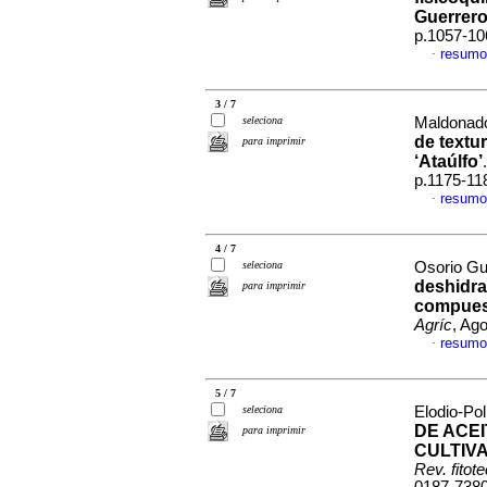
Guerrer
p.1057-10
resumo
·
3 / 7
seleciona
Maldonado-
de textu
para imprimir
‘Ataúlfo’
p.1175-11
resumo
·
4 / 7
seleciona
Osorio Gut
deshidra
para imprimir
compues
Agríc
, Ag
resumo
·
5 / 7
seleciona
Elodio-Pol
DE ACE
para imprimir
CULTIV
Rev. fitot