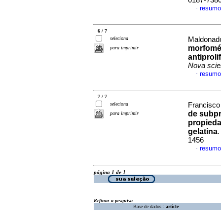
0187-738
resumo
·
6 / 7
seleciona
Maldonado-
morfomét
para imprimir
antiprol
Nova scie
resumo
·
7 / 7
seleciona
Francisco
de subpr
para imprimir
propieda
gelatina
1456
resumo
·
página 1 de 1
Refinar a pesquisa
Base de dados :
article