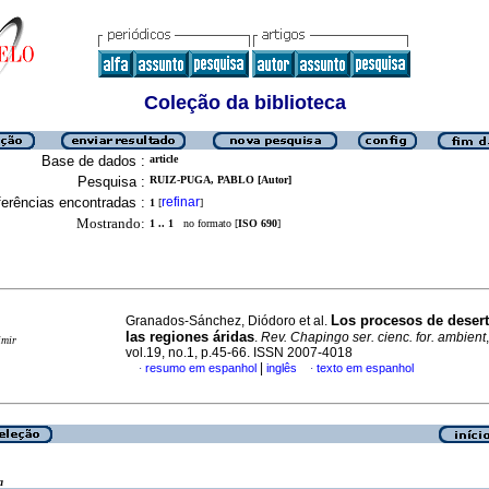
Coleção da biblioteca
Base de dados :
article
Pesquisa :
RUIZ-PUGA, PABLO [Autor]
erências encontradas :
refinar
1
[
]
Mostrando:
1 .. 1
no formato [
ISO 690
]
Los procesos de desert
Granados-Sánchez, Diódoro et al.
las regiones áridas
.
Rev. Chapingo ser. cienc. for. ambient
imir
vol.19, no.1, p.45-66. ISSN 2007-4018
|
resumo em espanhol
inglês
texto em espanhol
·
·
a