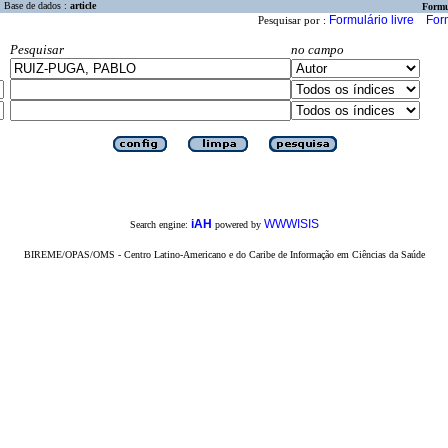
Base de dados :
article
Formu
Formulário livre
For
Pesquisar por :
Pesquisar
no campo
iAH
WWWISIS
Search engine:
powered by
BIREME/OPAS/OMS - Centro Latino-Americano e do Caribe de Informação em Ciências da Saúde