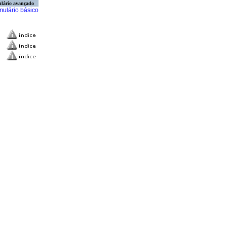
lário avançado
mulário básico