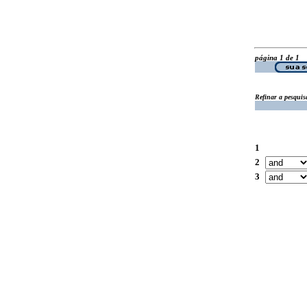
página 1 de 1
Refinar a pesquis
1
2
3