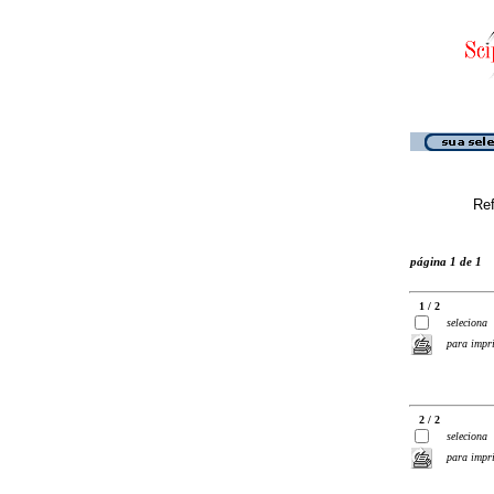
Ref
página 1 de 1
1 / 2
seleciona
para impr
2 / 2
seleciona
para impr