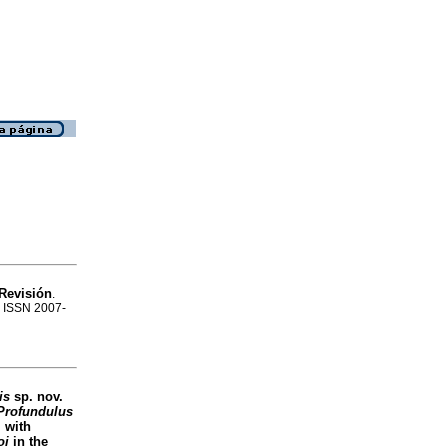
Revisión
.
7. ISSN 2007-
is
sp. nov.
Profundulus
 with
oi
in the