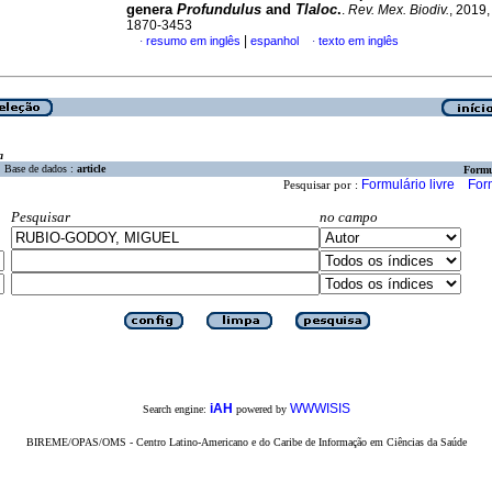
genera
Profundulus
and
Tlaloc
.
.
Rev. Mex. Biodiv.
, 2019,
1870-3453
|
resumo em inglês
espanhol
texto em inglês
·
·
a
Base de dados :
article
Formu
Formulário livre
For
Pesquisar por :
Pesquisar
no campo
iAH
WWWISIS
Search engine:
powered by
BIREME/OPAS/OMS - Centro Latino-Americano e do Caribe de Informação em Ciências da Saúde