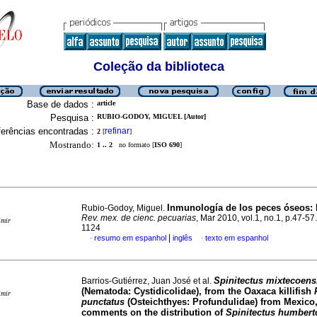
Coleção da biblioteca
Base de dados :
article
Pesquisa :
RUBIO-GODOY, MIGUEL [Autor]
erências encontradas :
refinar
2
[
]
Mostrando:
1 .. 2
no formato [
ISO 690
]
Inmunología de los peces óseos
:
Rubio-Godoy, Miguel.
Rev. mex. de cienc. pecuarias
, Mar 2010, vol.1, no.1, p.47-5
imir
1124
|
resumo em espanhol
inglês
texto em espanhol
·
·
Spinitectus mixtecoens
Barrios-Gutiérrez, Juan José et al.
(Nematoda: Cystidicolidae), from the Oaxaca killifish
imir
punctatus
(Osteichthyes: Profundulidae) from Mexico,
comments on the distribution of
Spinitectus humbert