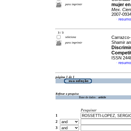
mujer en 
para imprimir
Mex. Cien
2007-093
resumo
·
3 / 3
Carrazco-
seleciona
Shamir an
para imprimir
Discrimi
Competit
ISSN 244
resumo
·
página 1 de 1
Refinar a pesquisa
Base de dados :
article
Pesquisar
1
2
3