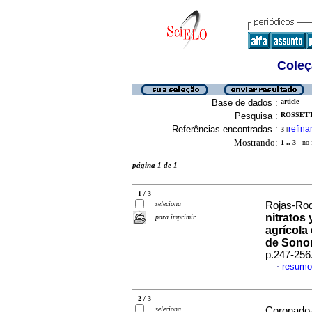
Coleç
Base de dados :
article
Pesquisa :
ROSSETT
Referências encontradas :
refina
3
[
Mostrando:
1 .. 3
no f
página 1 de 1
1 / 3
seleciona
Rojas-Rod
nitratos 
para imprimir
agrícola
de Sonor
p.247-256
resumo
·
2 / 3
seleciona
Coronado-