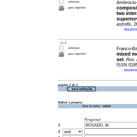
seleciona
Ambrocio-
composit
para imprimir
two inte
supernov
astrofis
, 
resumo
·
7 / 7
seleciona
Franco-Bal
mixed mor
para imprimir
set
.
Rev. 
ISSN 018
resumo
·
página 1 de 1
Refinar a pesquisa
Base de dados :
article
Pesquisar
1
2