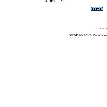
3
Search engin
BIREME/OPAS/OMS - Centro Latino-Am