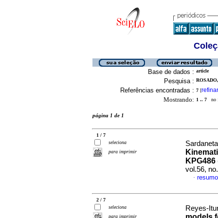
Coleç
Base de dados :
article
Pesquisa :
ROSADO, 
Referências encontradas :
refina
7
[
Mostrando:
1 .. 7
no f
página 1 de 1
1 / 7
seleciona
Sardaneta
Kinematic
para imprimir
KPG486 
vol.56, no
resumo
·
2 / 7
seleciona
Reyes-Itur
models f
para imprimir