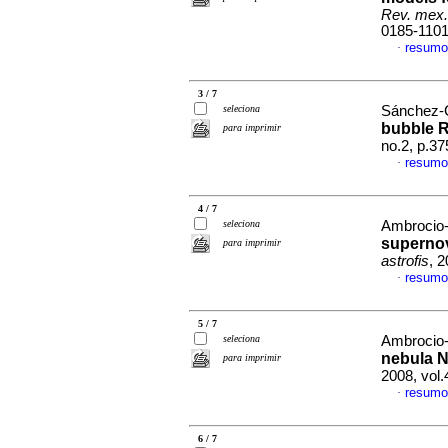
Rev. mex. 
0185-110
resumo
·
3 / 7
seleciona
Sánchez-C
bubble 
para imprimir
no.2, p.3
resumo
·
4 / 7
seleciona
Ambrocio-C
superno
para imprimir
astrofis
, 
resumo
·
5 / 7
seleciona
Ambrocio-C
nebula N
para imprimir
2008, vol
resumo
·
6 / 7