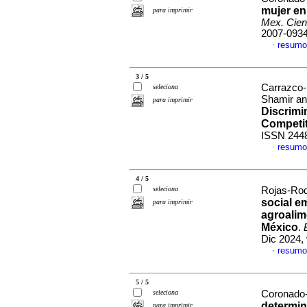
mujer en 
para imprimir
Mex. Cien
2007-093
resumo
·
3 / 5
Carrazco-
seleciona
Shamir an
para imprimir
Discrimi
Competit
ISSN 244
resumo
·
4 / 5
seleciona
Rojas-Rod
social e
para imprimir
agroalim
México
.
Dic 2024,
resumo
·
5 / 5
seleciona
Coronado-
determin
para imprimir