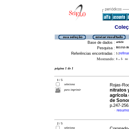
Coleç
Base de dados :
article
Pesquisa :
ROJAS-R
Referências encontradas :
refina
5
[
Mostrando:
1 .. 5
no f
página 1 de 1
1 / 5
seleciona
Rojas-Rod
nitratos 
para imprimir
agrícola
de Sonor
p.247-256
resumo
·
2 / 5
seleciona
Coronado-