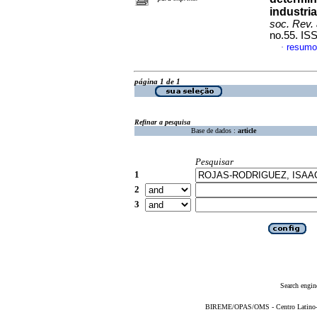
industri
soc. Rev. 
no.55. IS
resumo
·
página 1 de 1
Refinar a pesquisa
Base de dados :
article
Pesquisar
1
2
3
Search engin
BIREME/OPAS/OMS - Centro Latino-Am