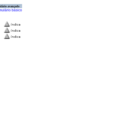
lário avançado
mulário básico