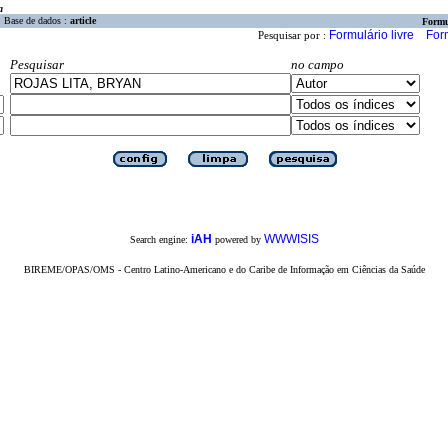
a
Base de dados :
article
Formu
Formulário livre
For
Pesquisar por :
Pesquisar
no campo
iAH
WWWISIS
Search engine:
powered by
BIREME/OPAS/OMS - Centro Latino-Americano e do Caribe de Informação em Ciências da Saúde