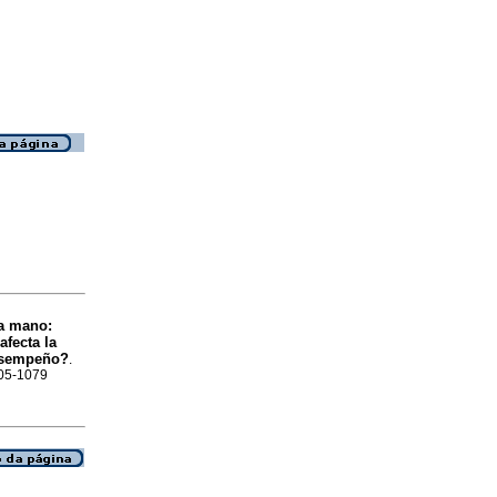
a mano:
afecta la
desempeño?
.
405-1079