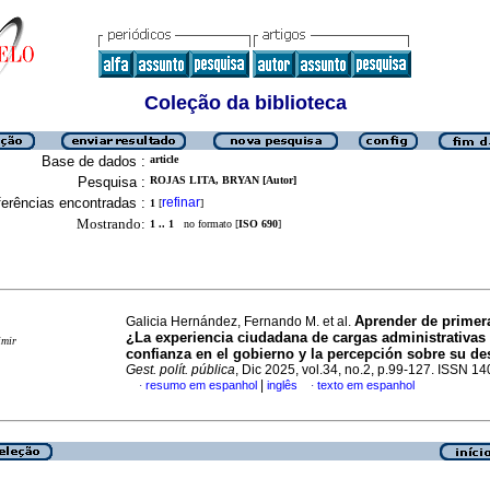
Coleção da biblioteca
Base de dados :
article
Pesquisa :
ROJAS LITA, BRYAN [Autor]
erências encontradas :
refinar
1
[
]
Mostrando:
1 .. 1
no formato [
ISO 690
]
Aprender de primer
Galicia Hernández, Fernando M. et al.
¿La experiencia ciudadana de cargas administrativas 
imir
confianza en el gobierno y la percepción sobre su 
Gest. polít. pública
, Dic 2025, vol.34, no.2, p.99-127. ISSN 1
|
resumo em espanhol
inglês
texto em espanhol
·
·