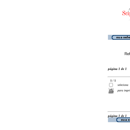
Ref
página 1 de 1
1 / 1
seleciona
para impr
página 1 de 1