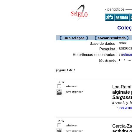
Coleç
Base de dados :
article
Pesquisa :
RODRIGU
Referências encontradas :
refina
5
[
Mostrando:
1 .. 5
no f
página 1 de 1
1 / 5
seleciona
Loa-Ramíre
alginate
para imprimir
Sargass
invest. y t
resumo
·
2 / 5
seleciona
García-Za
activity
para imprimir