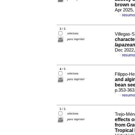
brown s
Apr 2025,
resumo
·
3 / 5
seleciona
Villegas-S
character
para imprimir
lapazea
Dec 2022,
resumo
·
4 / 5
seleciona
Filippo-He
and algi
para imprimir
bean see
p.353-363
resumo
·
5 / 5
seleciona
Trejo-Mén
effects 
para imprimir
from
Gra
Tropical