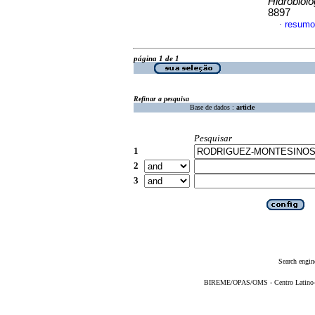
Hidrobioló
8897
resumo
·
página 1 de 1
Refinar a pesquisa
Base de dados :
article
Pesquisar
1
2
3
Search engin
BIREME/OPAS/OMS - Centro Latino-Am