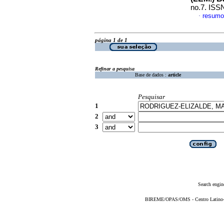
no.7. ISS
resumo
·
página 1 de 1
Refinar a pesquisa
Base de dados :
article
Pesquisar
1
2
3
Search engin
BIREME/OPAS/OMS - Centro Latino-Am