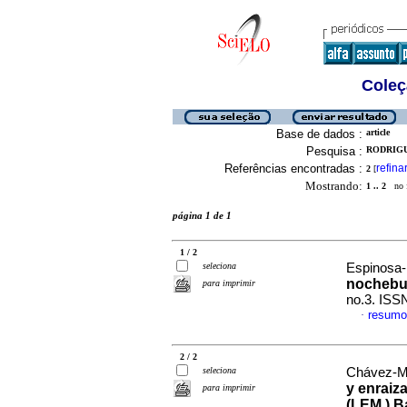
Coleç
Base de dados :
article
Pesquisa :
RODRIGU
Referências encontradas :
refina
2
[
Mostrando:
1 .. 2
no f
página 1 de 1
1 / 2
seleciona
Espinosa-
nocheb
para imprimir
no.3. ISS
resumo
·
2 / 2
seleciona
Chávez-Mu
y enraiz
para imprimir
(LEM.) B