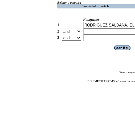
Refinar a pesquisa
Base de dados :
article
Pesquisar
1
2
3
Search engin
BIREME/OPAS/OMS - Centro Latino-Am