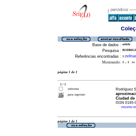
Coleç
Base de dados :
article
Pesquisa :
RODRIGU
Referências encontradas :
refina
1
[
Mostrando:
1 .. 1
no f
página 1 de 1
1 / 1
seleciona
Rodríguez S
aproximaci
para imprimir
Ciudad de
ISSN 0185-
resumo e
·
página 1 de 1