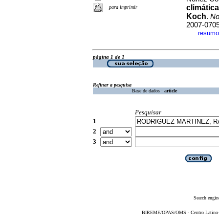
climátic
para imprimir
Koch
.
No
2007-070
resumo
·
página 1 de 1
Refinar a pesquisa
Base de dados :
article
Pesquisar
1
2
3
Search engin
BIREME/OPAS/OMS - Centro Latino-Am