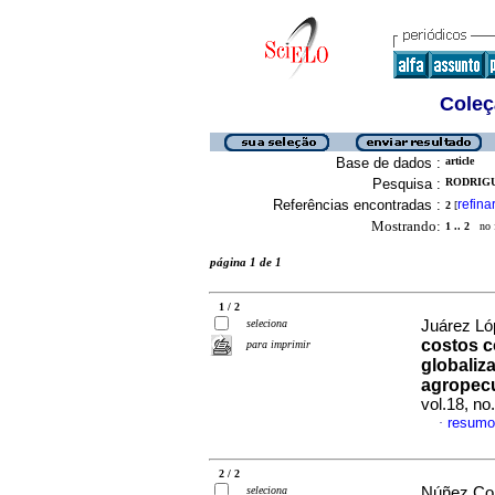
Coleç
Base de dados :
article
Pesquisa :
RODRIGU
Referências encontradas :
refina
2
[
Mostrando:
1 .. 2
no f
página 1 de 1
1 / 2
seleciona
Juárez Lóp
costos c
para imprimir
globaliz
agropecu
vol.18, n
resumo
·
2 / 2
seleciona
Núñez Col