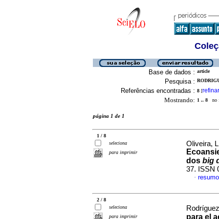
Coleç
Base de dados :
article
Pesquisa :
RODRIGU
Referências encontradas :
refina
8
[
Mostrando:
1 .. 8
no f
página 1 de 1
1 / 8
Oliveira, 
seleciona
Ecoansie
para imprimir
dos
big 
37. ISSN 
resumo
·
2 / 8
seleciona
Rodríguez 
para el 
para imprimir