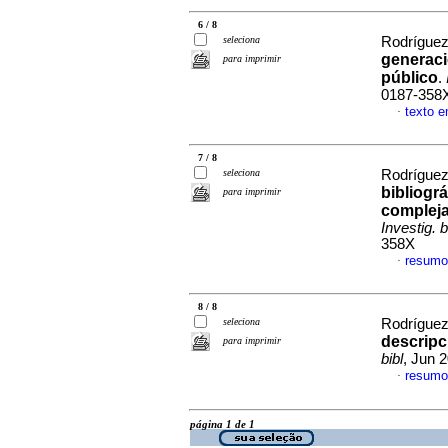
6 / 8
seleciona
Rodríguez 
generaci
para imprimir
público
.
0187-358
texto 
·
7 / 8
seleciona
Rodríguez 
bibliogr
para imprimir
compleja
Investig. b
358X
resumo
·
8 / 8
seleciona
Rodríguez 
descripc
para imprimir
bibl
, Jun 
resumo
·
página 1 de 1