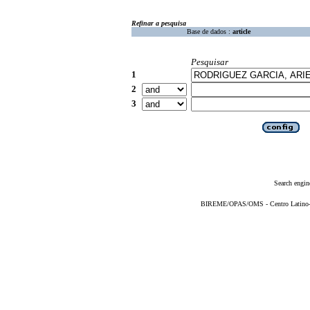
Refinar a pesquisa
Base de dados :
article
Pesquisar
1
2
3
Search engin
BIREME/OPAS/OMS - Centro Latino-Am