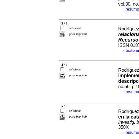
vol.30, n
resumo
·
3 / 8
seleciona
Rodríguez 
relacion
para imprimir
Recurso
ISSN 018
texto 
·
4 / 8
seleciona
Rodríguez 
implemen
para imprimir
descripc
no.56, p.
resumo
·
5 / 8
seleciona
Rodríguez 
en la ca
para imprimir
Investig. b
358X
resumo
·