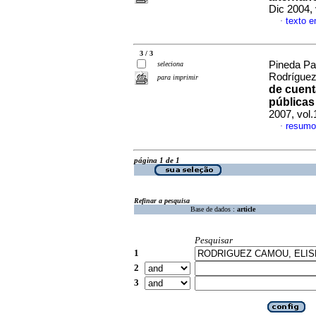
Dic 2004,
texto 
·
3 / 3
Pineda Pa
seleciona
Rodrígue
para imprimir
de cuent
públicas
2007, vol
resumo
·
página 1 de 1
Refinar a pesquisa
Base de dados :
article
Pesquisar
1
2
3