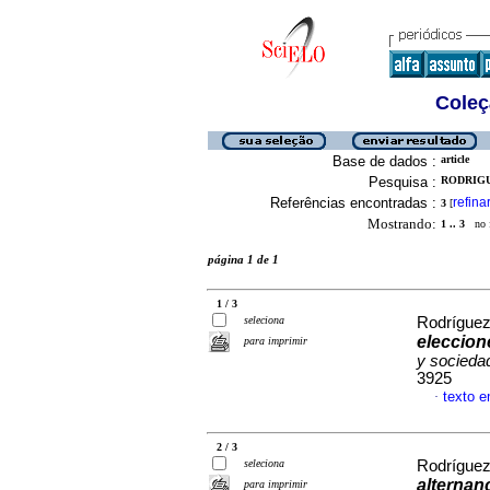
Coleç
Base de dados :
article
Pesquisa :
RODRIGU
Referências encontradas :
refina
3
[
Mostrando:
1 .. 3
no f
página 1 de 1
1 / 3
seleciona
Rodríguez
eleccion
para imprimir
y socieda
3925
texto 
·
2 / 3
seleciona
Rodríguez
alternanc
para imprimir