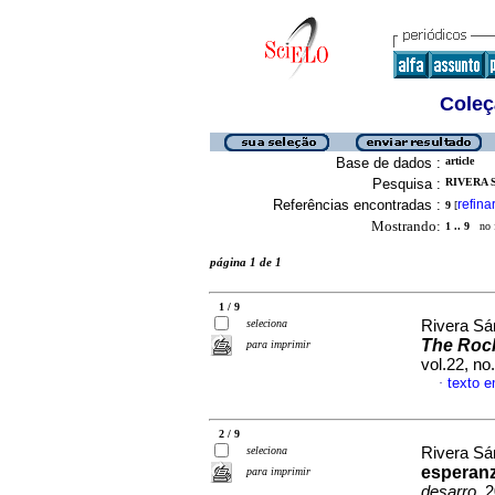
Coleç
Base de dados :
article
Pesquisa :
RIVERA S
Referências encontradas :
refina
9
[
Mostrando:
1 .. 9
no f
página 1 de 1
1 / 9
seleciona
Rivera Sá
The Rock
para imprimir
vol.22, n
texto 
·
2 / 9
seleciona
Rivera Sá
esperan
para imprimir
desarro
, 