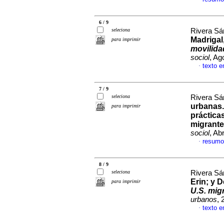
6 / 9
seleciona
Rivera Sá
Madrigal
para imprimir
movilida
sociol
, Ag
texto 
·
7 / 9
seleciona
Rivera Sá
urbanas.
para imprimir
práctica
migrante
sociol
, Ab
resumo
·
8 / 9
seleciona
Rivera Sá
Erin; y D
para imprimir
U.S. migr
urbanos
, 
texto 
·