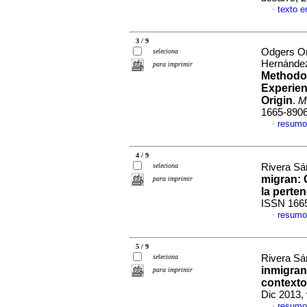
texto 
·
3 / 9
Odgers Or
seleciona
Hernández
para imprimir
Methodol
Experien
Origin
.
Mi
1665-890
resumo
·
4 / 9
seleciona
Rivera Sá
migran
:
para imprimir
la perte
ISSN 166
resumo
·
5 / 9
seleciona
Rivera Sá
inmigran
para imprimir
context
Dic 2013,
resumo
·