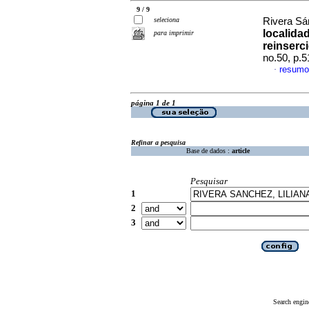
9 / 9
seleciona
Rivera Sá
localida
para imprimir
reinserc
no.50, p.
resumo
·
página 1 de 1
Refinar a pesquisa
Base de dados :
article
Pesquisar
1
2
3
Search engin