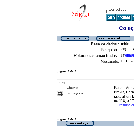
Coleç
Base de dados :
article
Pesquisa :
RIQUELM
Referências encontradas :
refina
1
[
Mostrando:
1 .. 1
no f
página 1 de 1
1 / 1
Pareja-Arel
seleciona
Brevis, Her
para imprimir
social en l
no.118, p.1
resumo e
·
página 1 de 1