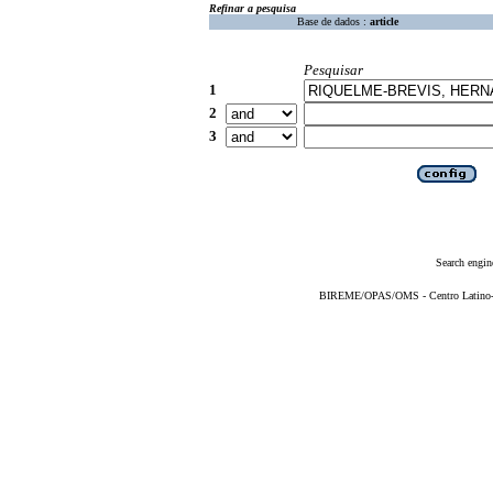
Refinar a pesquisa
Base de dados :
article
Pesquisar
1
2
3
Search engin
BIREME/OPAS/OMS - Centro Latino-Am