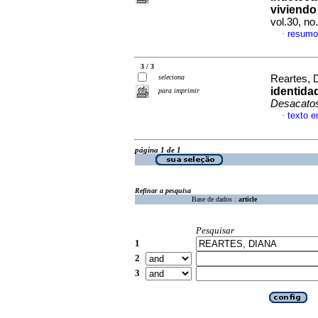
viviendo
vol.30, n
resumo
·
3 / 3
seleciona
Reartes, 
identidad
para imprimir
Desacato
texto 
·
página 1 de 1
Refinar a pesquisa
Base de dados :
article
Pesquisar
1
2
3