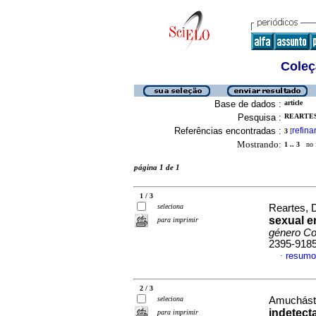
Coleç
Base de dados :
article
Pesquisa :
REARTES,
Referências encontradas :
refina
3
[
Mostrando:
1 .. 3
no f
página 1 de 1
1 / 3
seleciona
Reartes, 
sexual e
para imprimir
género Co
2395-918
resumo
·
2 / 3
seleciona
Amucháste
indetect
para imprimir