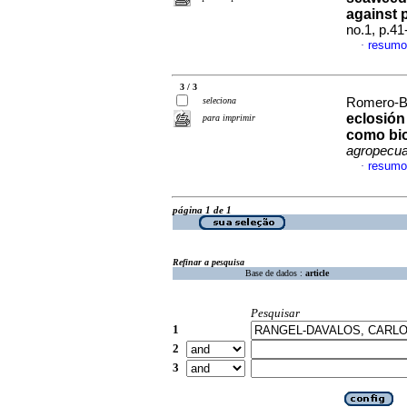
against 
no.1, p.4
resumo
·
3 / 3
seleciona
Romero-Bas
eclosión
para imprimir
como bio
agropecua
resumo
·
página 1 de 1
Refinar a pesquisa
Base de dados :
article
Pesquisar
1
2
3