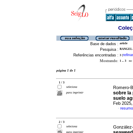
Coleç
Base de dados :
article
Pesquisa :
RANGEL-
Referências encontradas :
refina
3
[
Mostrando:
1 .. 3
no f
página 1 de 1
1 / 3
seleciona
Romero-Bas
sobre la
para imprimir
suelo ag
Feb 2025,
resumo
·
2 / 3
seleciona
González-
seaweed 
para imprimir