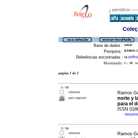
Coleç
Base de dados :
article
Pesquisa :
RAMOS G
Referências encontradas :
refin
14
[
Mostrando:
1 .. 10
no 
página 1 de 2
1 / 14
seleciona
Ramos Ga
norte y 
para imprimir
para el d
ISSN 018
resumo
·
2 / 14
seleciona
Ramos Ga