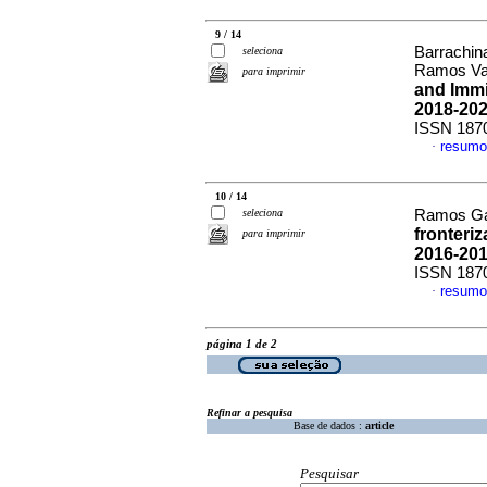
9 / 14
Barrachin
seleciona
Ramos Va
para imprimir
and Immi
2018-20
ISSN 187
resumo
·
10 / 14
seleciona
Ramos Ga
fronteri
para imprimir
2016-20
ISSN 187
resumo
·
página 1 de 2
Refinar a pesquisa
Base de dados :
article
Pesquisar