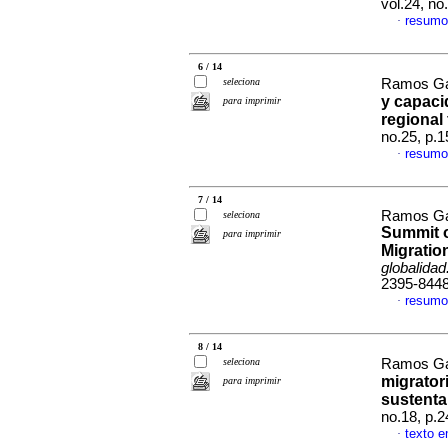
vol.24, n
resumo
·
6 / 14
seleciona
Ramos Ga
y capacid
para imprimir
regional 
no.25, p.
resumo
·
7 / 14
Ramos Gar
seleciona
Summit o
para imprimir
Migratio
globalidad
2395-844
resumo
·
8 / 14
seleciona
Ramos Ga
migrator
para imprimir
sustenta
no.18, p.
texto 
·