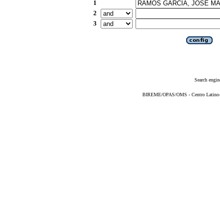
1
2
3
Search engin
BIREME/OPAS/OMS - Centro Latino-Am