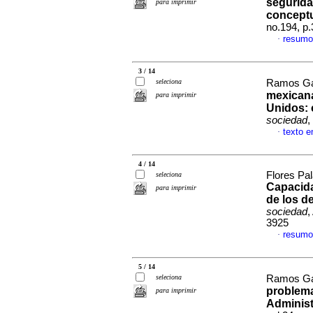
segurida
para imprimir
concept
no.194, p
resumo
·
3 / 14
seleciona
Ramos Ga
mexicana
para imprimir
Unidos
:
sociedad
,
texto 
·
4 / 14
Flores Pa
seleciona
Capacida
para imprimir
de los d
sociedad
,
3925
resumo
·
5 / 14
seleciona
Ramos Ga
problema
para imprimir
Adminis