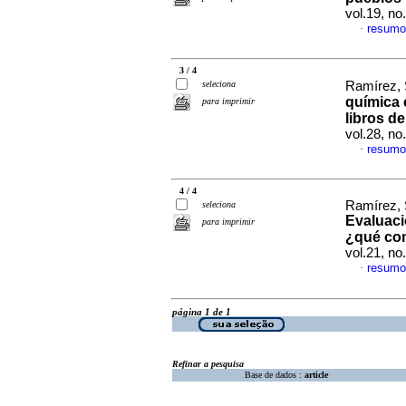
vol.19, n
resumo
·
3 / 4
seleciona
Ramírez, S
química 
para imprimir
libros d
vol.28, n
resumo
·
4 / 4
Ramírez, S
seleciona
Evaluaci
para imprimir
¿qué co
vol.21, n
resumo
·
página 1 de 1
Refinar a pesquisa
Base de dados :
article