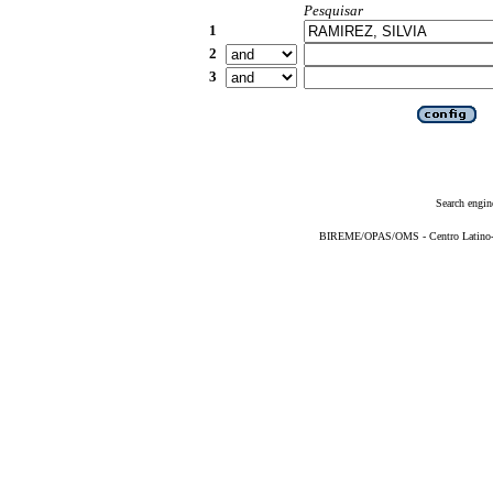
Pesquisar
1
2
3
Search engin
BIREME/OPAS/OMS - Centro Latino-Am