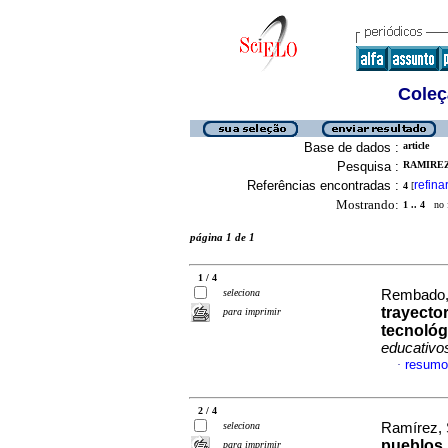
Coleç
Base de dados :
article
Pesquisa :
RAMIREZ,
Referências encontradas :
refina
4
[
Mostrando:
1 .. 4
no f
página 1 de 1
1 / 4
seleciona
Rembado, 
trayector
para imprimir
tecnológ
educativo
resumo
·
2 / 4
seleciona
Ramírez, 
pueblos 
para imprimir