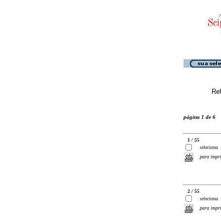
Ref
página 1 de 6
1 / 55
seleciona
para impr
2 / 55
seleciona
para impr