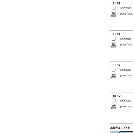
7 / 55
seleciona
para impr
8 / 55
seleciona
para impr
9 / 55
seleciona
para impr
10 / 55
seleciona
para impr
página 1 de 6