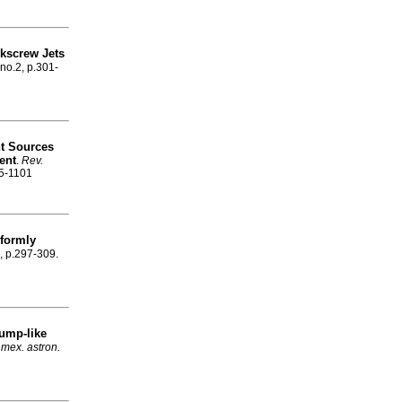
orkscrew Jets
 no.2, p.301-
nt Sources
ent
.
Rev.
85-1101
iformly
2, p.297-309.
lump-like
 mex. astron.