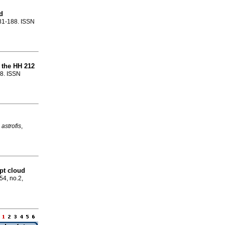
d
181-188. ISSN
 the HH 212
38. ISSN
 astrofis
,
pt cloud
.54, no.2,
a