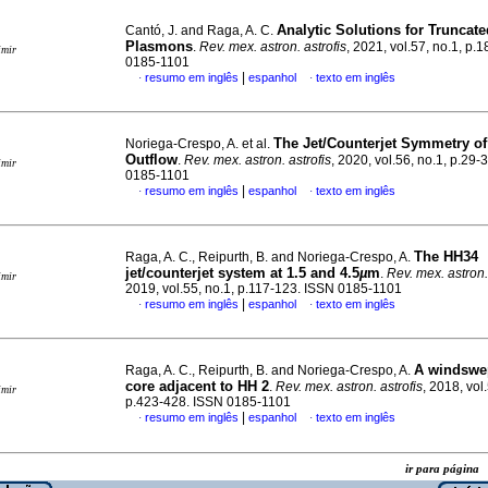
Analytic Solutions for Truncate
Cantó, J. and Raga, A. C.
Plasmons
.
Rev. mex. astron. astrofis
, 2021, vol.57, no.1, p.
imir
0185-1101
|
resumo em inglês
espanhol
texto em inglês
·
·
The Jet/Counterjet Symmetry of
Noriega-Crespo, A. et al.
Outflow
.
Rev. mex. astron. astrofis
, 2020, vol.56, no.1, p.29-
imir
0185-1101
|
resumo em inglês
espanhol
texto em inglês
·
·
The HH34
Raga, A. C., Reipurth, B. and Noriega-Crespo, A.
jet/counterjet system at 1.5 and 4.5
µ
m
.
Rev. mex. astron.
imir
2019, vol.55, no.1, p.117-123. ISSN 0185-1101
|
resumo em inglês
espanhol
texto em inglês
·
·
A windswe
Raga, A. C., Reipurth, B. and Noriega-Crespo, A.
core adjacent to HH 2
.
Rev. mex. astron. astrofis
, 2018, vol
imir
p.423-428. ISSN 0185-1101
|
resumo em inglês
espanhol
texto em inglês
·
·
ir para págin