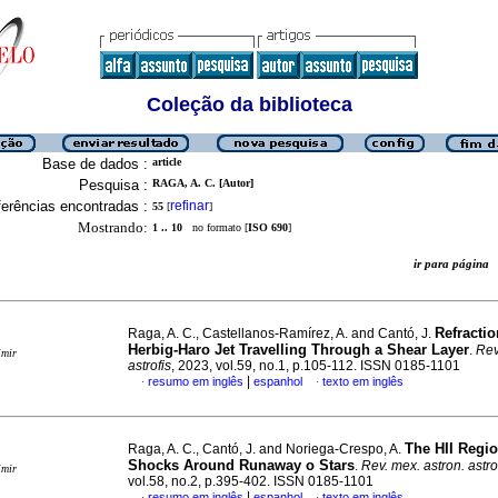
Coleção da biblioteca
Base de dados :
article
Pesquisa :
RAGA, A. C. [Autor]
erências encontradas :
refinar
55
[
]
Mostrando:
1 .. 10
no formato [
ISO 690
]
ir para págin
Refractio
Raga, A. C., Castellanos-Ramírez, A. and Cantó, J.
Herbig-Haro Jet Travelling Through a Shear Layer
.
Rev
imir
astrofis
, 2023, vol.59, no.1, p.105-112. ISSN 0185-1101
|
resumo em inglês
espanhol
texto em inglês
·
·
The HII Regi
Raga, A. C., Cantó, J. and Noriega-Crespo, A.
Shocks Around Runaway o Stars
.
Rev. mex. astron. astro
imir
vol.58, no.2, p.395-402. ISSN 0185-1101
|
resumo em inglês
espanhol
texto em inglês
·
·