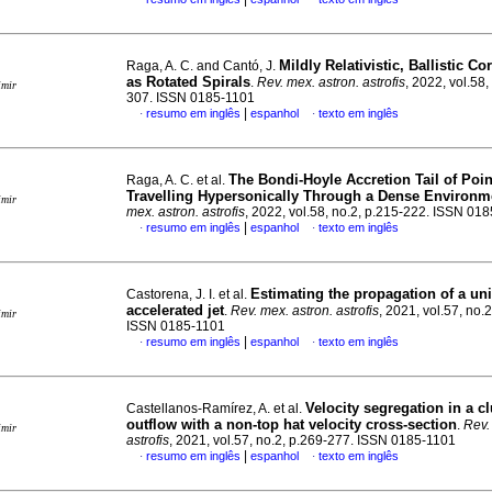
Mildly Relativistic, Ballistic C
Raga, A. C. and Cantó, J.
as Rotated Spirals
.
Rev. mex. astron. astrofis
, 2022, vol.58,
imir
307. ISSN 0185-1101
|
resumo em inglês
espanhol
texto em inglês
·
·
The Bondi-Hoyle Accretion Tail of Poi
Raga, A. C. et al.
Travelling Hypersonically Through a Dense Environm
imir
mex. astron. astrofis
, 2022, vol.58, no.2, p.215-222. ISSN 01
|
resumo em inglês
espanhol
texto em inglês
·
·
Estimating the propagation of a un
Castorena, J. I. et al.
accelerated jet
.
Rev. mex. astron. astrofis
, 2021, vol.57, no.
imir
ISSN 0185-1101
|
resumo em inglês
espanhol
texto em inglês
·
·
Velocity segregation in a c
Castellanos-Ramírez, A. et al.
outflow with a non-top hat velocity cross-section
.
Rev.
imir
astrofis
, 2021, vol.57, no.2, p.269-277. ISSN 0185-1101
|
resumo em inglês
espanhol
texto em inglês
·
·