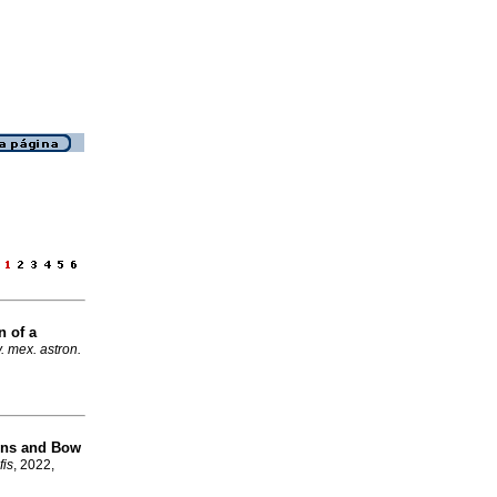
a
n of a
. mex. astron.
ons and Bow
fis
, 2022,