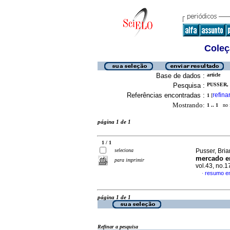
Coleç
Base de dados :
article
Pesquisa :
PUSSER, 
Referências encontradas :
refina
1
[
Mostrando:
1 .. 1
no f
página 1 de 1
1 / 1
seleciona
Pusser, Bria
mercado en
para imprimir
vol.43, no.
resumo e
·
página 1 de 1
Refinar a pesquisa