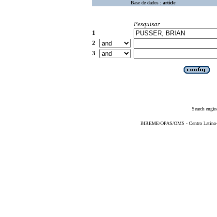
Base de dados :
article
Pesquisar
1
2
3
Search engin
BIREME/OPAS/OMS - Centro Latino-Am