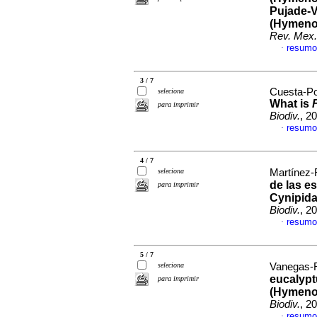
Pujade-V
(Hymenop
Rev. Mex.
resumo
·
3 / 7
Cuesta-Por
seleciona
What is
para imprimir
Biodiv.
, 2
resumo
·
4 / 7
seleciona
Martínez-R
de las e
para imprimir
Cynipida
Biodiv.
, 2
resumo
·
5 / 7
seleciona
Vanegas-R
eucalypt
para imprimir
(Hymenop
Biodiv.
, 2
resumo
·