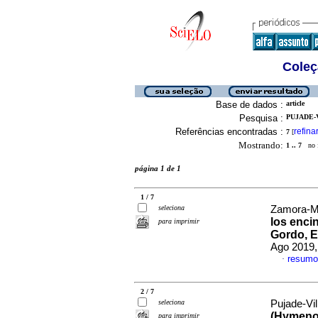
Coleç
Base de dados :
article
Pesquisa :
PUJADE-V
Referências encontradas :
refina
7
[
Mostrando:
1 .. 7
no f
página 1 de 1
1 / 7
seleciona
Zamora-Ma
los enci
para imprimir
Gordo, E
Ago 2019,
resumo
·
2 / 7
seleciona
Pujade-Vill
(Hymenop
para imprimir