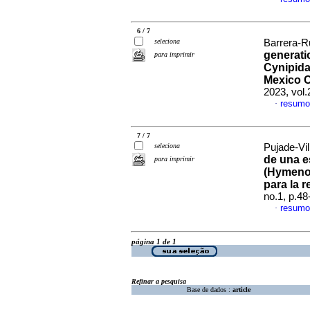
6 / 7
seleciona
Barrera-Ru
generati
para imprimir
Cynipida
Mexico C
2023, vol
resumo
·
7 / 7
seleciona
Pujade-Vil
de una 
para imprimir
(Hymenop
para la 
no.1, p.4
resumo
·
página 1 de 1
Refinar a pesquisa
Base de dados :
article