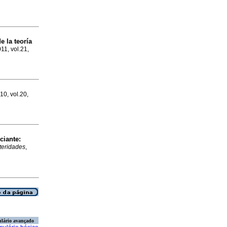
e la teoría
011, vol.21,
10, vol.20,
ciante
:
teridades
,
lário avançado