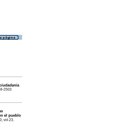
 ciudadanía
.
188-2503
as
en el pueblo
0, vol.23,