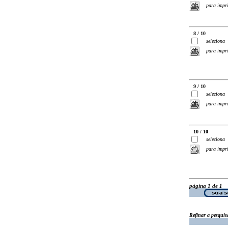
para impr
8 / 10
seleciona
para impr
9 / 10
seleciona
para impr
10 / 10
seleciona
para impr
página 1 de 1
Refinar a pesquis