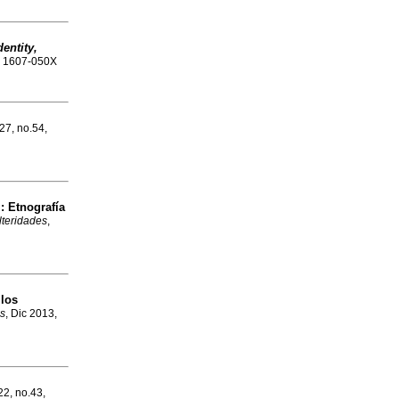
entity,
SN 1607-050X
.27, no.54,
l
:
Etnografía
lteridades
,
 los
es
, Dic 2013,
22, no.43,