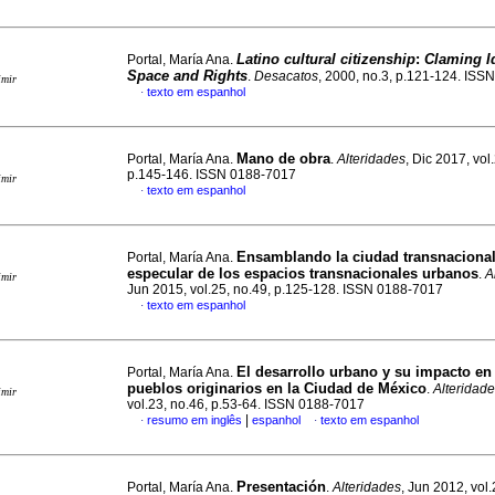
Latino cultural citizenship
:
Claming Id
Portal, María Ana.
Space and Rights
.
Desacatos
, 2000, no.3, p.121-124. IS
imir
texto em espanhol
·
Mano de obra
Portal, María Ana.
.
Alteridades
, Dic 2017, vol
p.145-146. ISSN 0188-7017
imir
texto em espanhol
·
Ensamblando la ciudad transnaciona
Portal, María Ana.
especular de los espacios transnacionales urbanos
.
A
imir
Jun 2015, vol.25, no.49, p.125-128. ISSN 0188-7017
texto em espanhol
·
El desarrollo urbano y su impacto en
Portal, María Ana.
pueblos originarios en la Ciudad de México
.
Alteridad
imir
vol.23, no.46, p.53-64. ISSN 0188-7017
|
resumo em inglês
espanhol
texto em espanhol
·
·
Presentación
Portal, María Ana.
.
Alteridades
, Jun 2012, vol.