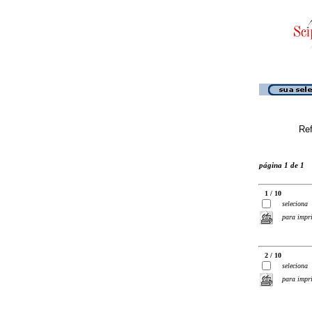
Ref
página 1 de 1
1 / 10
seleciona
para impr
2 / 10
seleciona
para impr