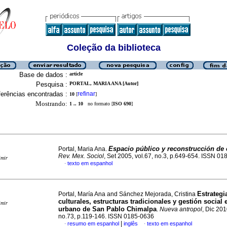
Coleção da biblioteca
Base de dados :
article
Pesquisa :
PORTAL, MARIA ANA [Autor]
erências encontradas :
refinar
10
[
]
Mostrando:
1 .. 10
no formato [
ISO 690
]
Espacio público y reconstrucción de
Portal, Maria Ana.
Rev. Mex. Sociol
, Set 2005, vol.67, no.3, p.649-654. ISSN 0
imir
texto em espanhol
·
Estrategi
Portal, María Ana and Sánchez Mejorada, Cristina
culturales, estructuras tradicionales y gestión social 
imir
urbano de San Pablo Chimalpa
.
Nueva antropol
, Dic 201
no.73, p.119-146. ISSN 0185-0636
|
resumo em espanhol
inglês
texto em espanhol
·
·