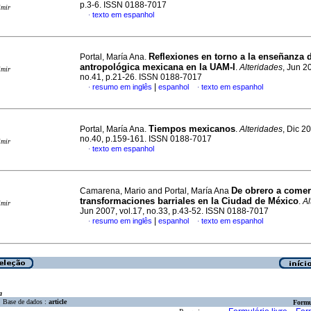
p.3-6. ISSN 0188-7017
imir
texto em espanhol
·
Reflexiones en torno a la enseñanza d
Portal, María Ana.
antropológica mexicana en la UAM-I
.
Alteridades
, Jun 2
imir
no.41, p.21-26. ISSN 0188-7017
|
resumo em inglês
espanhol
texto em espanhol
·
·
Tiempos mexicanos
Portal, María Ana.
.
Alteridades
, Dic 20
no.40, p.159-161. ISSN 0188-7017
imir
texto em espanhol
·
De obrero a comer
Camarena, Mario and Portal, María Ana
transformaciones barriales en la Ciudad de México
.
Al
imir
Jun 2007, vol.17, no.33, p.43-52. ISSN 0188-7017
|
resumo em inglês
espanhol
texto em espanhol
·
·
a
Base de dados :
article
Formu