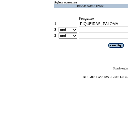
Refinar a pesquisa
Base de dados :
article
Pesquisar
1
2
3
Search engin
BIREME/OPAS/OMS - Centro Latino-Am