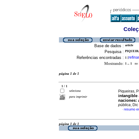
Coleç
Base de dados :
article
Pesquisa :
PIQUEIRA
Referências encontradas :
refina
1
[
Mostrando:
1 .. 1
no f
página 1 de 1
1 / 1
seleciona
Piqueiras, 
intangible
para imprimir
naciones: 
pública
, Di
resumo e
·
página 1 de 1