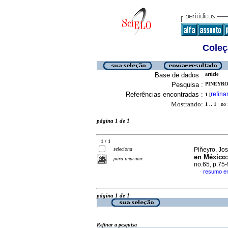
Coleç
Base de dados :
article
Pesquisa :
PINEYRO,
Referências encontradas :
refina
1
[
Mostrando:
1 .. 1
no f
página 1 de 1
1 / 1
seleciona
Piñeyro, Jos
en México
para imprimir
no.65, p.75
resumo e
·
página 1 de 1
Refinar a pesquisa