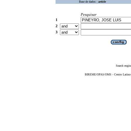
Base de dados :
article
Pesquisar
1
2
3
Search engin
BIREME/OPAS/OMS - Centro Latino-Am