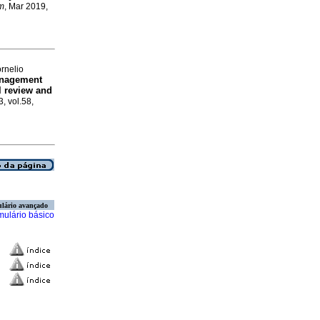
m
, Mar 2019,
rnelio
anagement
l review and
, vol.58,
lário avançado
mulário básico