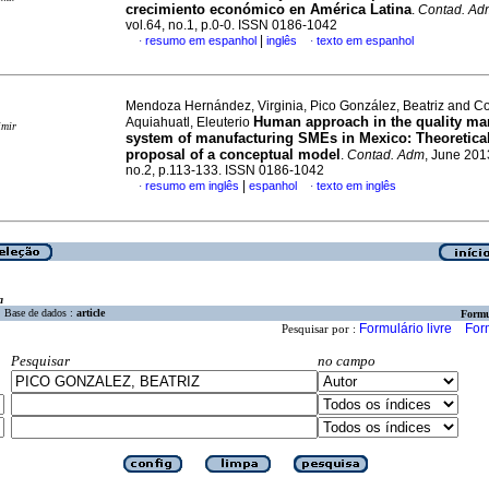
crecimiento económico en América Latina
.
Contad. Ad
vol.64, no.1, p.0-0. ISSN 0186-1042
|
resumo em espanhol
inglês
texto em espanhol
·
·
Mendoza Hernández, Virginia, Pico González, Beatriz and Co
Human approach in the quality m
Aquiahuatl, Eleuterio
imir
system of manufacturing SMEs in Mexico
:
Theoretica
proposal of a conceptual model
.
Contad. Adm
, June 2013
no.2, p.113-133. ISSN 0186-1042
|
resumo em inglês
espanhol
texto em inglês
·
·
a
Base de dados :
article
Formu
Formulário livre
For
Pesquisar por :
Pesquisar
no campo