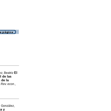
El
ez, Beatriz
l de las
 de la
.
Rev. econ.
,
o González,
ca y