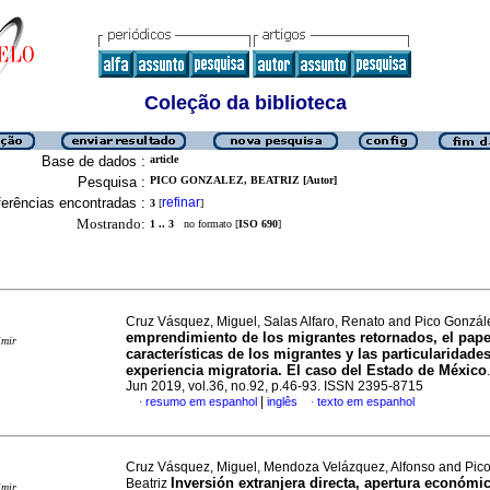
Coleção da biblioteca
Base de dados :
article
Pesquisa :
PICO GONZALEZ, BEATRIZ [Autor]
erências encontradas :
refinar
3
[
]
Mostrando:
1 .. 3
no formato [
ISO 690
]
Cruz Vásquez, Miguel, Salas Alfaro, Renato and Pico Gonzál
emprendimiento de los migrantes retornados, el pape
imir
características de los migrantes y las particularidades
experiencia migratoria. El caso del Estado de México
Jun 2019, vol.36, no.92, p.46-93. ISSN 2395-8715
|
resumo em espanhol
inglês
texto em espanhol
·
·
Cruz Vásquez, Miguel, Mendoza Velázquez, Alfonso and Pic
Inversión extranjera directa, apertura económi
Beatriz
imir