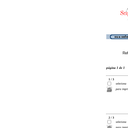
Ref
página 1 de 1
1 / 3
seleciona
para impr
2 / 3
seleciona
para impr