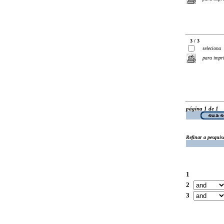
3 / 3
seleciona
para impr
página 1 de 1
Refinar a pesquis
1
2
3