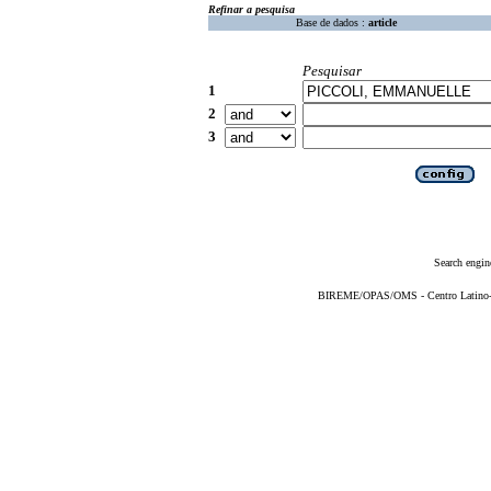
Refinar a pesquisa
Base de dados :
article
Pesquisar
1
2
3
Search engin
BIREME/OPAS/OMS - Centro Latino-Am