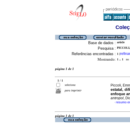
Coleç
Base de dados :
article
Pesquisa :
PICCOLI
Referências encontradas :
refina
1
[
Mostrando:
1 .. 1
no f
página 1 de 1
1 / 1
seleciona
Piccoli, Em
estatal, d
para imprimir
enfoque an
antropol
, D
resumo e
·
página 1 de 1