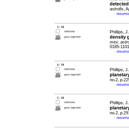
detected
astrofis
, 
resumo
·
3 / 10
seleciona
Phillips, J
density 
para imprimir
mex. astro
0185-110
resumo
·
4 / 10
seleciona
Phillips, J
planetar
para imprimir
no.2, p.2
resumo
·
5 / 10
seleciona
Phillips, J
planetar
para imprimir
no.2, p.2
resumo
·