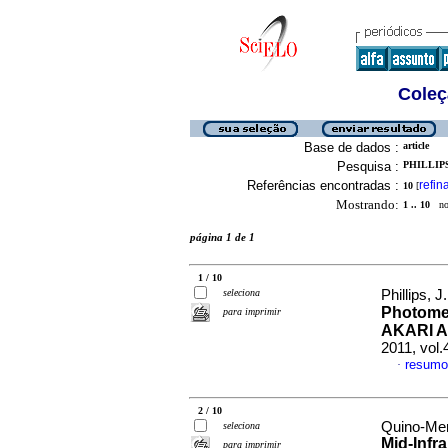
Coleç
Base de dados :
article
Pesquisa :
PHILLIPS,
Referências encontradas :
refin
10
[
Mostrando:
1 .. 10
no 
página 1 de 1
1 / 10
seleciona
Phillips, 
Photomet
para imprimir
AKARI Al
2011, vol.
resumo
·
2 / 10
Quino-Mend
seleciona
Mid-Infr
para imprimir