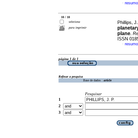
resumo
·
10 / 10
seleciona
Phillips, J
planetar
para imprimir
plane
.
Re
ISSN 018
resumo
·
página 1 de 1
Refinar a pesquisa
Base de dados :
article
Pesquisar
1
2
3