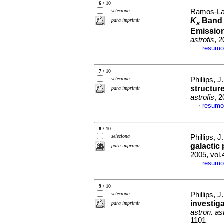
6 / 10
seleciona
Ramos-Lari
K
Band 
para imprimir
s
Emission
astrofis
, 
resumo
·
7 / 10
seleciona
Phillips, J
structure
para imprimir
astrofis
, 
resumo
·
8 / 10
seleciona
Phillips, J
galactic
para imprimir
2005, vol
resumo
·
9 / 10
seleciona
Phillips, J
investig
para imprimir
astron. ast
1101