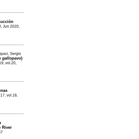
ducción
l
, Jun 2020,
zquez, Sergio
s gallopavo
)
19, vol.20,
unas
017, vol.18,
a
 River
37