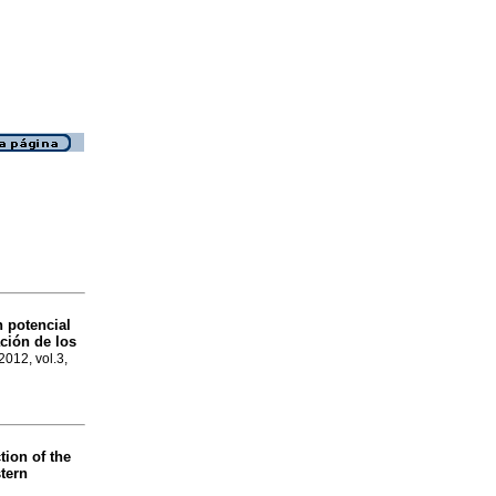
n
potencial
ción de los
 2012, vol.3,
tion of the
tern