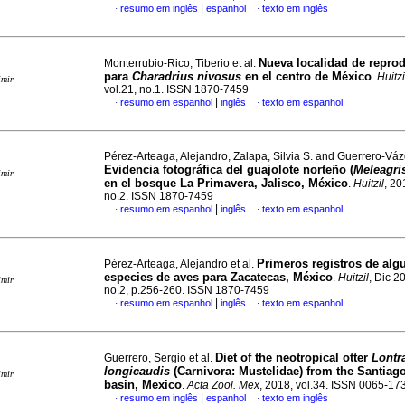
|
resumo em inglês
espanhol
texto em inglês
·
·
Nueva localidad de repro
Monterrubio-Rico, Tiberio et al.
para
Charadrius nivosus
en el centro de México
.
Huitzi
imir
vol.21, no.1. ISSN 1870-7459
|
resumo em espanhol
inglês
texto em espanhol
·
·
Pérez-Arteaga, Alejandro, Zalapa, Silvia S. and Guerrero-Vá
Evidencia fotográfica del guajolote norteño (
Meleagri
imir
en el bosque La Primavera, Jalisco, México
.
Huitzil
, 20
no.2. ISSN 1870-7459
|
resumo em espanhol
inglês
texto em espanhol
·
·
Primeros registros de alg
Pérez-Arteaga, Alejandro et al.
especies de aves para Zacatecas, México
.
Huitzil
, Dic 2
imir
no.2, p.256-260. ISSN 1870-7459
|
resumo em espanhol
inglês
texto em espanhol
·
·
Diet of the neotropical otter
Lontr
Guerrero, Sergio et al.
longicaudis
(Carnivora: Mustelidae) from the Santiago
imir
basin, Mexico
.
Acta Zool. Mex
, 2018, vol.34. ISSN 0065-17
|
resumo em inglês
espanhol
texto em inglês
·
·