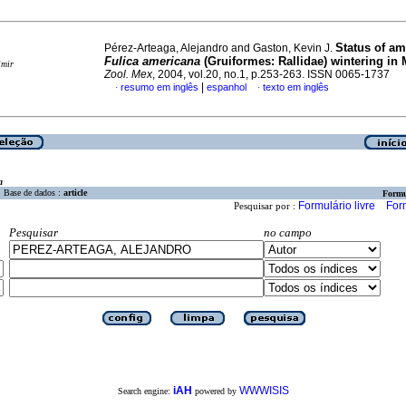
Status of am
Pérez-Arteaga, Alejandro and Gaston, Kevin J.
Fulica americana
(Gruiformes: Rallidae) wintering in
imir
Zool. Mex
, 2004, vol.20, no.1, p.253-263. ISSN 0065-1737
|
resumo em inglês
espanhol
texto em inglês
·
·
a
Base de dados :
article
Formu
Formulário livre
For
Pesquisar por :
Pesquisar
no campo
iAH
WWWISIS
Search engine:
powered by