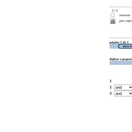
7 / 7
seleciona
para impr
página 1 de 1
Refinar a pesquis
1
2
3