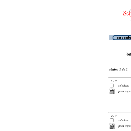
Ref
página 1 de 1
1 / 7
seleciona
para impr
2 / 7
seleciona
para impr