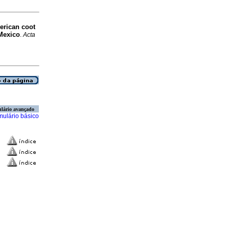
erican coot
 Mexico
.
Acta
lário avançado
mulário básico