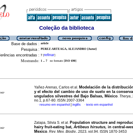
Coleção da biblioteca
Base de dados :
article
Pesquisa :
PEREZ-ARTEAGA, ALEJANDRO [Autor]
erências encontradas :
refinar
7
[
]
Mostrando:
1 .. 7
no formato [
ISO 690
]
Modelación de la distribució
Yañez-Arenas, Carlos et al.
y el efecto del cambio de uso de suelo en la conserva
imir
ungulados silvestres del Bajo Balsas, México
.
Therya
,
no.1, p.67-80. ISSN 2007-3364
|
resumo em espanhol
inglês
texto em espanhol
·
·
Population structure and reproduc
Zalapa, Silvia S. et al.
hairy fruit-eating bat,
Artibeus hirsutus,
in central-wes
imir
Mexico
.
Rev. Mex. Biodiv.
, 2023, vol.94. ISSN 1870-3453