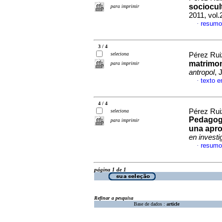
sociocul
para imprimir
2011, vol
resumo
·
3 / 4
seleciona
Pérez Rui
matrimoni
para imprimir
antropol
, 
texto 
·
4 / 4
Pérez Rui
seleciona
Pedagogí
para imprimir
una apr
en investi
resumo
·
página 1 de 1
Refinar a pesquisa
Base de dados :
article