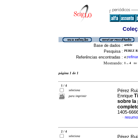
Coleç
Base de dados :
article
Pesquisa :
PEREZ RU
Referências encontradas :
refina
4
[
Mostrando:
1 .. 4
no f
página 1 de 1
1 / 4
Pérez Rui
seleciona
T
Enrique
para imprimir
sobre la
complet
1405-666
resumo
·
2 / 4
seleciona
Pérez Rui