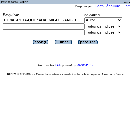
Base de dados :
article
Formu
Formulário livre
For
Pesquisar por :
Pesquisar
no campo
iAH
WWWISIS
Search engine:
powered by
BIREME/OPAS/OMS - Centro Latino-Americano e do Caribe de Informação em Ciências da Saúde