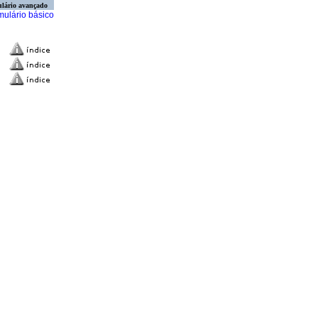
lário avançado
mulário básico