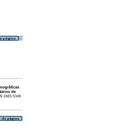
mográficas
tarios de
SSN 1665-5346