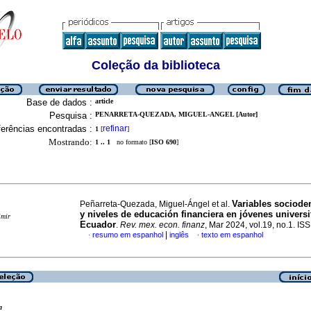
Coleção da biblioteca
Base de dados :
article
Pesquisa :
PENARRETA-QUEZADA, MIGUEL-ANGEL [Autor]
erências encontradas :
refinar
1
[
]
Mostrando:
1 .. 1
no formato [
ISO 690
]
Variables sociode
Peñarreta-Quezada, Miguel-Ángel et al.
y niveles de educación financiera en jóvenes universi
imir
Ecuador
.
Rev. mex. econ. finanz
, Mar 2024, vol.19, no.1. I
|
resumo em espanhol
inglês
texto em espanhol
·
·
a