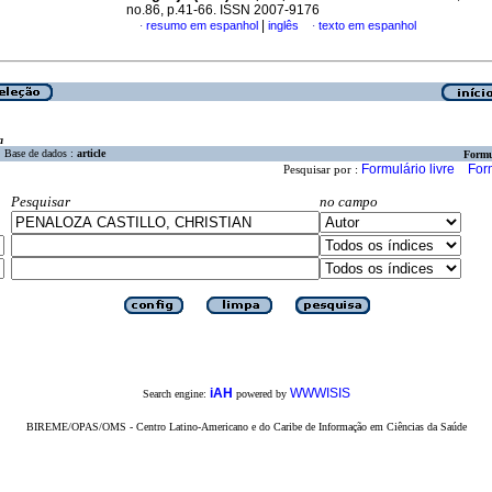
no.86, p.41-66. ISSN 2007-9176
|
resumo em espanhol
inglês
texto em espanhol
·
·
a
Base de dados :
article
Formu
Formulário livre
For
Pesquisar por :
Pesquisar
no campo
iAH
WWWISIS
Search engine:
powered by
BIREME/OPAS/OMS - Centro Latino-Americano e do Caribe de Informação em Ciências da Saúde