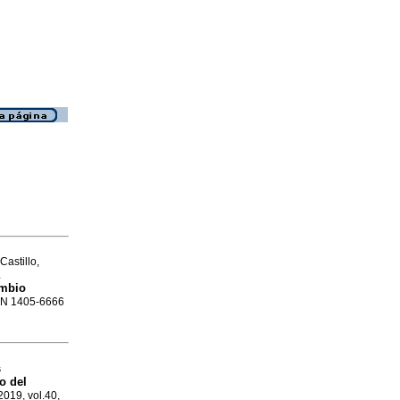
astillo,
ambio
SSN 1405-6666
s
o del
2019, vol.40,