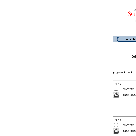
Ref
página 1 de 1
1 / 2
seleciona
para impr
2 / 2
seleciona
para impr