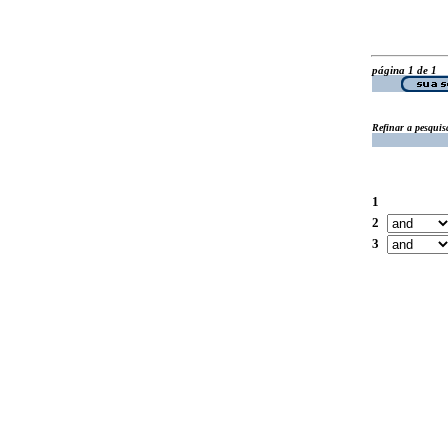
página 1 de 1
Refinar a pesquis
1
2
3