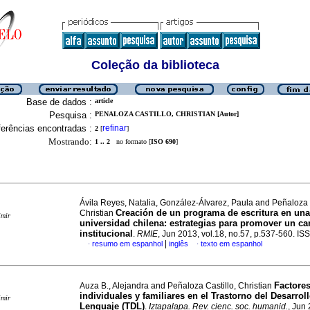
Coleção da biblioteca
Base de dados :
article
Pesquisa :
PENALOZA CASTILLO, CHRISTIAN [Autor]
erências encontradas :
refinar
2
[
]
Mostrando:
1 .. 2
no formato [
ISO 690
]
Ávila Reyes, Natalia, González-Álvarez, Paula and Peñaloza C
Creación de un programa de escritura en una
Christian
imir
universidad chilena
:
estrategias para promover un c
institucional
.
RMIE
, Jun 2013, vol.18, no.57, p.537-560. I
|
resumo em espanhol
inglês
texto em espanhol
·
·
Factore
Auza B., Alejandra and Peñaloza Castillo, Christian
individuales y familiares en el Trastorno del Desarroll
imir
Lenguaje (TDL)
.
Iztapalapa. Rev. cienc. soc. humanid.
, Jun 