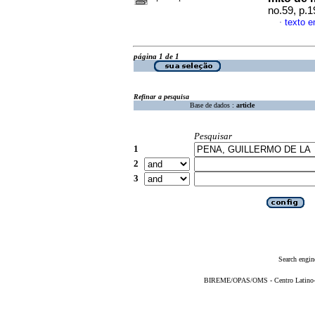
no.59, p.
texto 
·
página 1 de 1
Refinar a pesquisa
Base de dados :
article
Pesquisar
1
2
3
Search engin
BIREME/OPAS/OMS - Centro Latino-Am