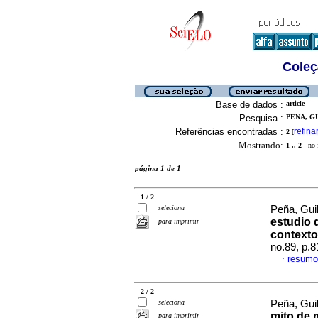
Coleç
Base de dados :
article
Pesquisa :
PENA, G
Referências encontradas :
refina
2
[
Mostrando:
1 .. 2
no f
página 1 de 1
1 / 2
seleciona
Peña, Gui
estudio 
para imprimir
contexto
no.89, p.
resumo
·
2 / 2
seleciona
Peña, Gui
mito de 
para imprimir