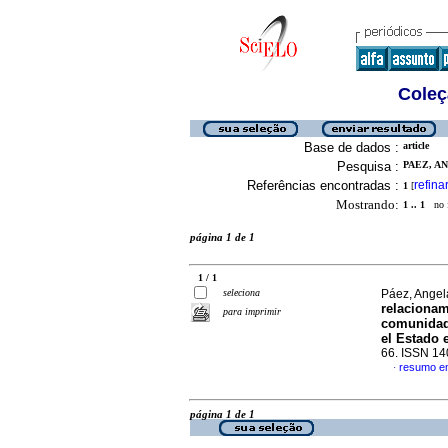
Coleç
Base de dados :
article
Pesquisa :
PAEZ, AN
Referências encontradas :
refina
1
[
Mostrando:
1 .. 1
no f
página 1 de 1
1 / 1
seleciona
Páez, Angel
relacionam
para imprimir
comunidade
el Estado
66. ISSN 1
resumo e
·
página 1 de 1