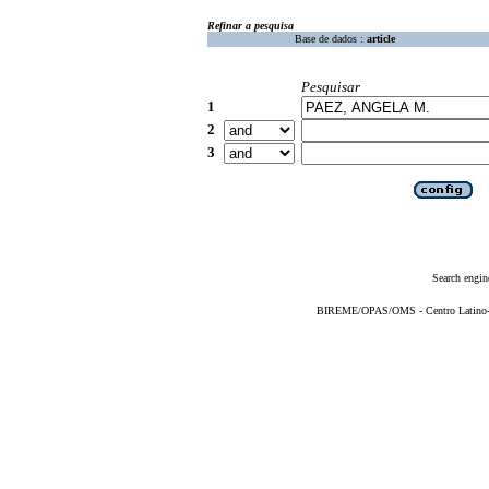
Refinar a pesquisa
Base de dados :
article
Pesquisar
1
2
3
Search engin
BIREME/OPAS/OMS - Centro Latino-Am