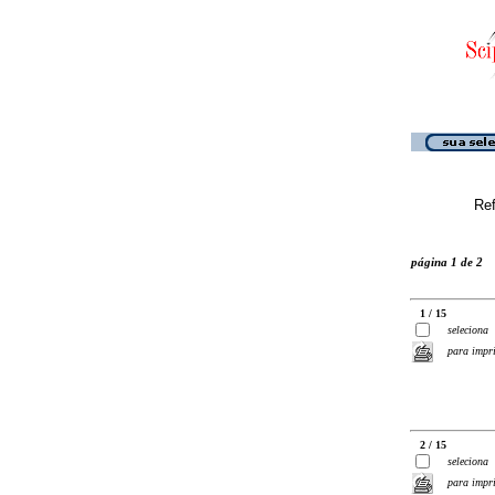
Ref
página 1 de 2
1 / 15
seleciona
para impr
2 / 15
seleciona
para impr