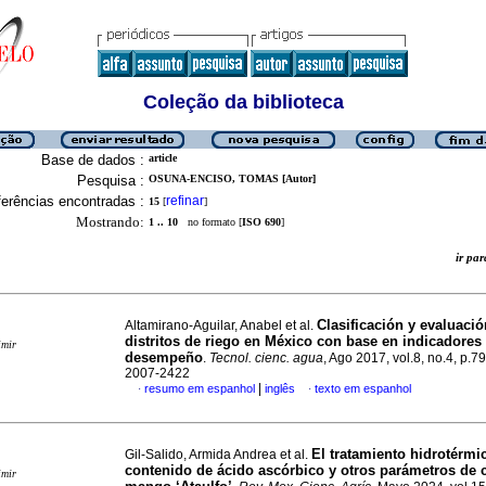
Coleção da biblioteca
Base de dados :
article
Pesquisa :
OSUNA-ENCISO, TOMAS [Autor]
erências encontradas :
refinar
15
[
]
Mostrando:
1 .. 10
no formato [
ISO 690
]
ir p
Clasificación y evaluació
Altamirano-Aguilar, Anabel et al.
distritos de riego en México con base en indicadores
imir
desempeño
.
Tecnol. cienc. agua
, Ago 2017, vol.8, no.4, p.7
2007-2422
|
resumo em espanhol
inglês
texto em espanhol
·
·
El tratamiento hidrotérmic
Gil-Salido, Armida Andrea et al.
contenido de ácido ascórbico y otros parámetros de 
imir