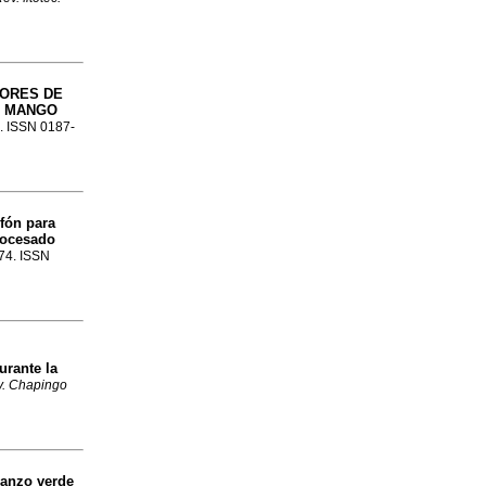
DORES DE
L MANGO
9. ISSN 0187-
fón para
rocesado
-74. ISSN
urante la
. Chapingo
banzo verde