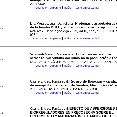
mango ‘Ataulfo’
.
Rev. Mex. Cienc. Agríc
, Mayo 2024, vol.15
2007-0934
|
resumo em espanhol
inglês
texto em espanhol
·
·
Proteínas trasportadoras 
Lira-Morales, Juan Daniel et al.
de la familia PHT1 y su uso potencial en la agricultu
imir
Rev. Mex. Cienc. Agríc
, Ago 2019, vol.10, no.5, p.1111-1123.
0934
|
resumo em espanhol
inglês
texto em espanhol
·
·
Cobertura vegetal, verm
Villarreal-Romero, Manuel et al.
actividad microbiana del suelo en la producción de t
imir
Mex. Cienc. Agríc
, Jun 2010, vol.1, no.2, p.217-231. ISSN 2
|
resumo em espanhol
inglês
texto em espanhol
·
·
Retraso de floración y calidad
Osuna-Enciso, Tomás et al.
de mango Kent en el sur de Sinaloa, México
.
Rev. fitot
imir
2023, vol.46, no.4, p.389-397. ISSN 0187-7380
|
resumo em espanhol
inglês
texto em espanhol
·
·
EFECTO DE ASPERSIONES 
Osuna-Enciso, Tomás et al.
BIORREGULADORES EN PRECOSECHA SOBRE EL
imir
CRECIMIENTO Y MADURACIÓN DEL MANGO KEITT
.
R