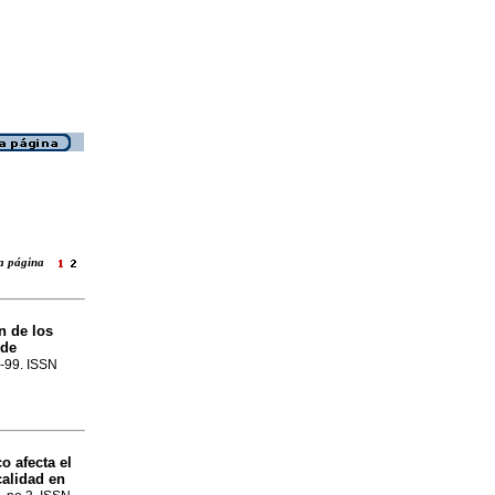
ara página
n de los
 de
9-99. ISSN
o afecta el
calidad en