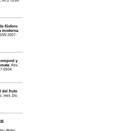
, no.3. ISSN
de fósforo
ra moderna
.
 ISSN 2007-
icompost y
omate
.
Rev.
007-0934
 del fruto
ec. mex
, Dic
DE
ev. fitotec.