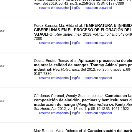
mex
, Set 2019, vol.42, no.3, p.259-268. ISSN 0187-7380
|
resumo em espanhol
inglês
texto em espanhol
·
·
TEMPERATURA E INHIBI
Pérez-Barraza, Ma. Hilda et al.
GIBERELINAS EN EL PROCESO DE FLORACIÓN DE
imir
‘ATAULFO’
.
Rev. fitotec. mex
, 2018, vol.41, no.4a, p.543-54
7380
|
resumo em espanhol
inglês
texto em espanhol
·
·
Aplicación precosecha de ete
Osuna-Enciso, Tomás et al.
mejorar la calidad de mangos 'Tommy Atkins' para p
imir
industrial
.
Rev. fitotec. mex
, Set 2012, vol.35, no.spe5, p.69
0187-7380
|
resumo em espanhol
inglês
texto em espanhol
·
·
Cambios en la
Cárdenas-Coronel, Wendy Guadalupe et al.
composición de almidón, pectinas y hemicelulosas d
imir
maduración de mango (
Mangifera indica
cv.
Kent)
.
Rev
Ser.Hortic
, Abr 2012, vol.18, no.1, p.05-19. ISSN 1027-152X
|
resumo em espanhol
inglês
texto em espanhol
·
·
Caracterización del gar
Muy-Rangel, María Dolores et al.