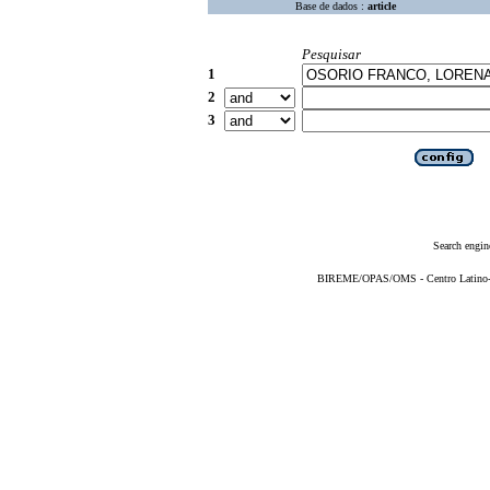
Base de dados :
article
Pesquisar
1
2
3
Search engin
BIREME/OPAS/OMS - Centro Latino-Am