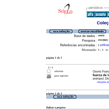
Coleç
Base de dados :
article
Pesquisa :
OSORIO 
Referências encontradas :
refina
1
[
Mostrando:
1 .. 1
no f
página 1 de 1
1 / 1
seleciona
Osorio Fran
fuerza de 
para imprimir
antropol
, D
resumo e
·
página 1 de 1
Refinar a pesquisa